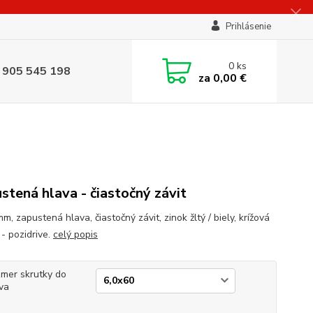
Prihlásenie
0
ks
 905 545 198
za
0,00 €
stená hlava - čiastočný závit
m, zapustená hlava, čiastočný závit, zinok žltý / biely, krížová
 - pozidrive.
celý popis
mer skrutky do
va