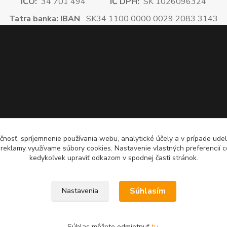
IČO:
34 701 494
IČ DPH:
SK 1026096324
Tatra banka: IBAN
SK34 1100 0000 0029 2083 3143
čnosť, spríjemnenie používania webu, analytické účely a v prípade udel
a reklamy využívame súbory cookies. Nastavenie vlastných preferencií 
kedykoľvek upraviť odkazom v spodnej časti stránok.
Súhlasím
Nastavenia
Súhlas môžete odmietnuť
tu
.