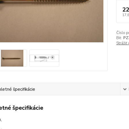
22
17,
Číslo p
Bit:
PZ
Strážiť
etné špecifikácie
tné špecifikácie
,