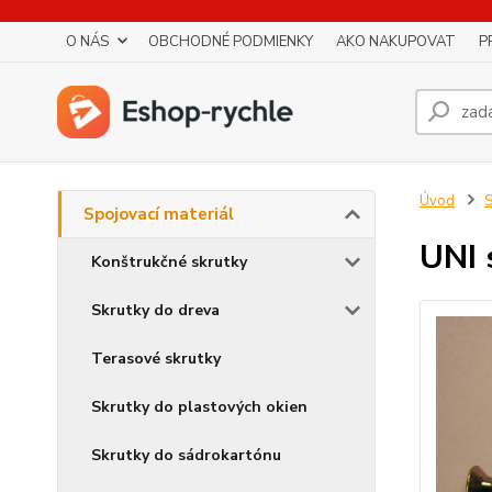
O NÁS
OBCHODNÉ PODMIENKY
AKO NAKUPOVAT
P
Úvod
S
Spojovací materiál
UNI 
Konštrukčné skrutky
Skrutky do dreva
Terasové skrutky
Skrutky do plastových okien
Skrutky do sádrokartónu