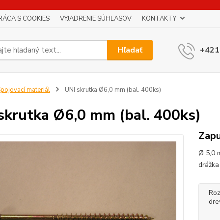
RÁCA S COOKIES
VYJADRENIE SÚHLASOV
KONTAKTY
Hľadať
+421
pojovací materiál
UNI skrutka Ø6,0 mm (bal. 400ks)
skrutka Ø6,0 mm (bal. 400ks)
Zapu
Ø 5,0 m
drážka
Roz
dre