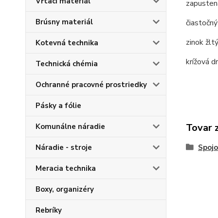
Vŕtací materiál
zapustená
Brúsny materiál
čiastočný
zinok žltý
Kotevná technika
krížová dr
Technická chémia
Ochranné pracovné prostriedky
Pásky a fólie
Tovar 
Komunálne náradie
Náradie - stroje
Spojo
Meracia technika
Boxy, organizéry
Rebríky