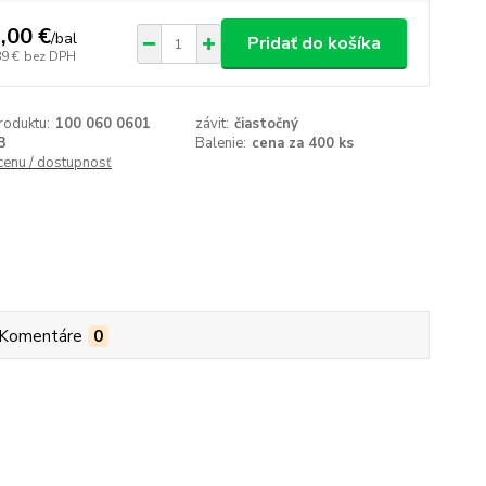
,00 €
/
bal
Pridať do košíka
89 €
bez DPH
roduktu:
100 060 0601
závit:
čiastočný
3
Balenie:
cena za 400 ks
 cenu / dostupnosť
Komentáre
0