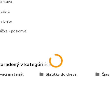
 hlava,
 závit,
 / biely,
ážka - pozidrive.
zaradený v kategóriách
vací materiál
Skrutky do dreva
Čias