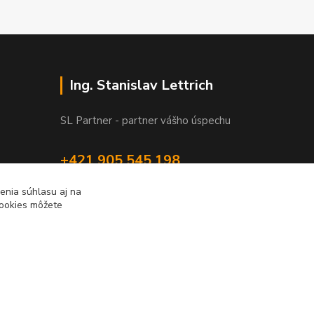
Ing. Stanislav Lettrich
SL Partner - partner vášho úspechu
+421 905 545 198
NONSTOP
enia súhlasu aj na
cookies môžete
info@slpartner-tools.sk
Vytvorené na
Eshop-rychlo.sk