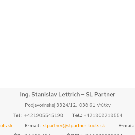
Ing. Stanislav Lettrich – SL Partner
Podjavorinskej 3324/12, 038 61 Vrútky
Tel:
+421905545198
Tel.:
+421908219554
ols.sk
E-mail:
slpartner@slpartner-tools.sk
E-mail: