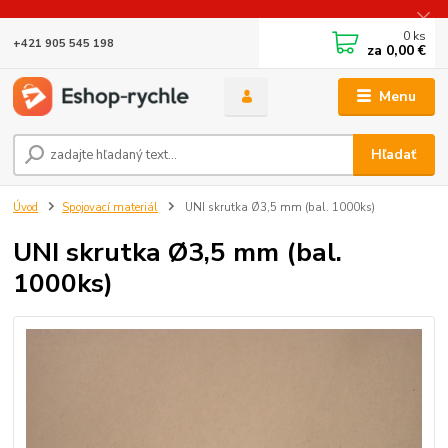
0
ks
+421 905 545 198
za
0,00 €
Menu
Hľadať
Úvod
Spojovací materiál
UNI skrutka Ø3,5 mm (bal. 1000ks)
UNI skrutka Ø3,5 mm (bal.
1000ks)