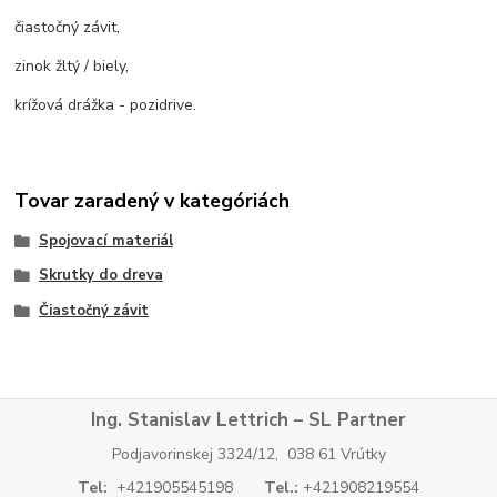
čiastočný závit,
zinok žltý / biely,
krížová drážka - pozidrive.
Tovar zaradený v kategóriách
Spojovací materiál
Skrutky do dreva
Čiastočný závit
Ing. Stanislav Lettrich – SL Partner
Podjavorinskej 3324/12, 038 61 Vrútky
Tel:
+421905545198
Tel.:
+421908219554