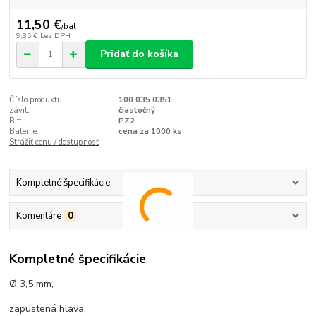
11,50 €
/
bal
9,35 €
bez DPH
Pridať do košíka
Číslo produktu:
100 035 0351
závit:
čiastočný
Bit:
PZ2
Balenie:
cena za 1000 ks
Strážiť cenu / dostupnosť
Kompletné špecifikácie
Komentáre
0
Kompletné špecifikácie
Ø 3,5 mm,
zapustená hlava,