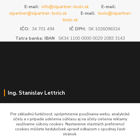
E-mail:
info@slpartner-tools.sk
E-mail:
slpartner@slpartner-tools.sk
E-mail:
tools@slpartner-
tools.sk
IČO:
34 701 494
IČ DPH:
SK 1026096324
Tatra banka: IBAN
SK34 1100 0000 0029 2083 3143
Ing. Stanislav Lettrich
SL Partner - partner vášho úspechu
Pre základnú funkčnosť, spríjemnenie používania webu, analytické
účely a v prípade udelenia súhlasu aj na účely cielenia reklamy
+421 905 545 198
využívame súbory cookies. Nastavenie vlastných preferencií
NONSTOP
cookies môžete kedykoľvek upraviť odkazom v spodnej časti
stránok.
info@slpartner-tools.sk