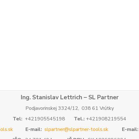
Ing. Stanislav Lettrich – SL Partner
Podjavorinskej 3324/12, 038 61 Vrútky
Tel:
+421905545198
Tel.:
+421908219554
ols.sk
E-mail:
slpartner@slpartner-tools.sk
E-mail: