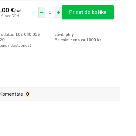
,00 €
/
bal
Pridať do košíka
 €
bez DPH
roduktu:
102 040 016
závit:
plný
20
Balenie:
cena za 1000 ks
 cenu / dostupnosť
Komentáre
0