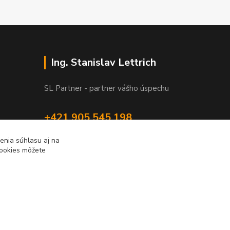
Ing. Stanislav Lettrich
SL Partner - partner vášho úspechu
+421 905 545 198
NONSTOP
enia súhlasu aj na
cookies môžete
info@slpartner-tools.sk
Vytvorené na
Eshop-rychlo.sk