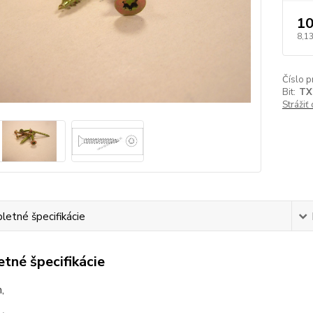
10
8,13
Číslo p
Bit:
TX
Strážiť
etné špecifikácie
tné špecifikácie
,