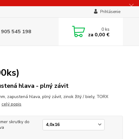
Prihlásenie
0
ks
 905 545 198
za
0,00 €
00ks)
stená hlava - plný závit
m, zapustená hlava, plný závit, zinok žltý / biely, TORX
.
celý popis
mer skrutky do
va