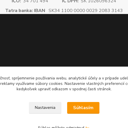
IČO:
34 701 494
IČ DPH:
SK 1026096324
Tatra banka: IBAN
SK34 1100 0000 0029 2083 3143
čnosť, spríjemnenie používania webu, analytické účely a v prípade udel
a reklamy využívame súbory cookies. Nastavenie vlastných preferencií 
kedykoľvek upraviť odkazom v spodnej časti stránok.
Súhlasím
Nastavenia
Súhlas môžete odmietnuť
tu
.