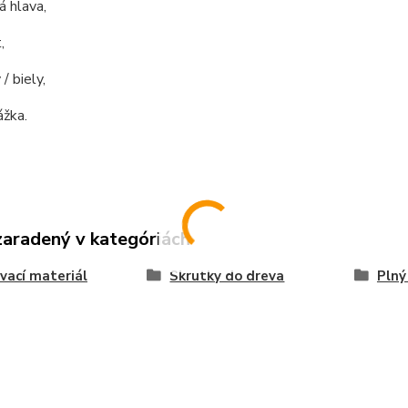
 hlava,
,
 / biely,
žka.
zaradený v kategóriách
vací materiál
Skrutky do dreva
Plný