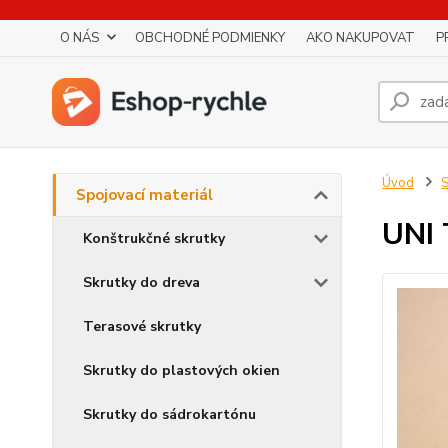
O NÁS
OBCHODNÉ PODMIENKY
AKO NAKUPOVAT
P
Úvod
S
Spojovací materiál
UNI 
Konštrukčné skrutky
Skrutky do dreva
Terasové skrutky
Skrutky do plastových okien
Skrutky do sádrokartónu