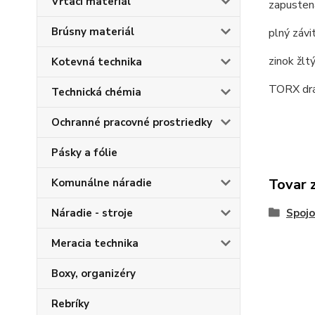
Vŕtací materiál
zapustená
Brúsny materiál
plný závit
zinok žltý
Kotevná technika
TORX drá
Technická chémia
Ochranné pracovné prostriedky
Pásky a fólie
Tovar 
Komunálne náradie
Náradie - stroje
Spojo
Meracia technika
Boxy, organizéry
Rebríky