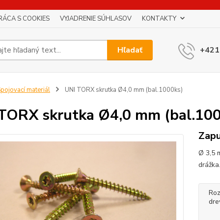
RÁCA S COOKIES
VYJADRENIE SÚHLASOV
KONTAKTY
Hľadať
+421
pojovací materiál
UNI TORX skrutka Ø4,0 mm (bal.1000ks)
TORX skrutka Ø4,0 mm (bal.10
Zapu
Ø 3,5 m
drážka
Roz
dre