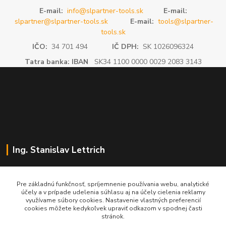
E-mail:
info@slpartner-tools.sk
E-mail:
slpartner@slpartner-tools.sk
E-mail:
tools@slpartner-
tools.sk
IČO:
34 701 494
IČ DPH:
SK 1026096324
Tatra banka: IBAN
SK34 1100 0000 0029 2083 3143
Ing. Stanislav Lettrich
SL Partner - partner vášho úspechu
Pre základnú funkčnosť, spríjemnenie používania webu, analytické
účely a v prípade udelenia súhlasu aj na účely cielenia reklamy
+421 905 545 198
využívame súbory cookies. Nastavenie vlastných preferencií
NONSTOP
cookies môžete kedykoľvek upraviť odkazom v spodnej časti
stránok.
info@slpartner-tools.sk