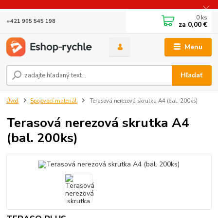
0
ks
+421 905 545 198
za
0,00 €
Menu
Hľadať
Úvod
Spojovací materiál
Terasová nerezová skrutka A4 (bal. 200ks)
Terasová nerezová skrutka A4
(bal. 200ks)