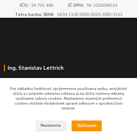
IČO:
34 701 494
IČ DPH:
SK 1026096324
Tatra banka: IBAN
SK34 1100 0000 0029 2083 3143
Ing. Stanislav Lettrich
SL Partner - partner vášho úspechu
Pre základnú funkčnosť, spríjemnenie používania webu, analytické
účely a v prípade udelenia súhlasu aj na účely cielenia reklamy
+421 905 545 198
využívame súbory cookies. Nastavenie vlastných preferencií
NONSTOP
cookies môžete kedykoľvek upraviť odkazom v spodnej časti
stránok.
info@slpartner-tools.sk
Súhlasím
Nastavenia