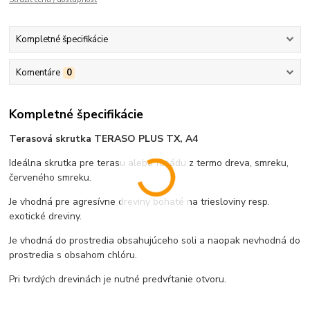
Kompletné špecifikácie
Komentáre
0
Kompletné špecifikácie
Terasová skrutka TERASO PLUS TX, A4
Ideálna skrutka pre terasu alebo fasádu z termo dreva, smreku,
červeného smreku.
Je vhodná pre agresívne dreviny bohaté na triesloviny resp.
exotické dreviny.
Je vhodná do prostredia obsahujúceho soli a naopak nevhodná do
prostredia s obsahom chlóru.
Pri tvrdých drevinách je nutné predvŕtanie otvoru.