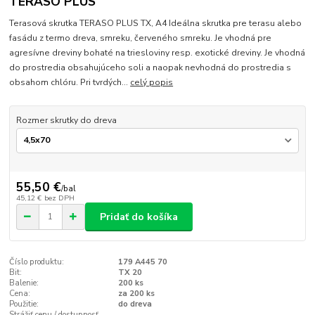
TERASO PLUS
Terasová skrutka TERASO PLUS TX, A4 Ideálna skrutka pre terasu alebo
fasádu z termo dreva, smreku, červeného smreku. Je vhodná pre
agresívne dreviny bohaté na triesloviny resp. exotické dreviny. Je vhodná
do prostredia obsahujúceho soli a naopak nevhodná do prostredia s
obsahom chlóru. Pri tvrdých...
celý popis
Rozmer skrutky do dreva
55,50 €
/
bal
45,12 €
bez DPH
Pridať do košíka
Číslo produktu:
179 A445 70
Bit:
TX 20
Balenie:
200 ks
Cena:
za 200 ks
Použitie:
do dreva
Strážiť cenu / dostupnosť