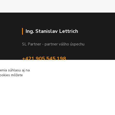
Ing. Stanislav Lettrich
SL Partner - partner vášho úspechu
+421 905 545 198
NONSTOP
enia súhlasu aj na
cookies môžete
info@slpartner-tools.sk
Vytvorené na
Eshop-rychlo.sk