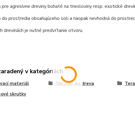
 pre agresívne dreviny bohaté na triesloviny resp. exotické drevi
 do prostredia obsahujúceho soli a naopak nevhodná do prostred
ch drevinách je nutné predvŕtanie otvoru.
zaradený v kategóriách
vací materiál
Skrutky do dreva
Tera
ové skrutky