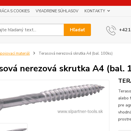
RÁCA S COOKIES
VYJADRENIE SÚHLASOV
KONTAKTY
Hľadať
+421
pojovací materiál
Terasová nerezová skrutka A4 (bal. 100ks)
sová nerezová skrutka A4 (bal. 
TER
Teraso
alebo 
pre agr
vhodná
prostre