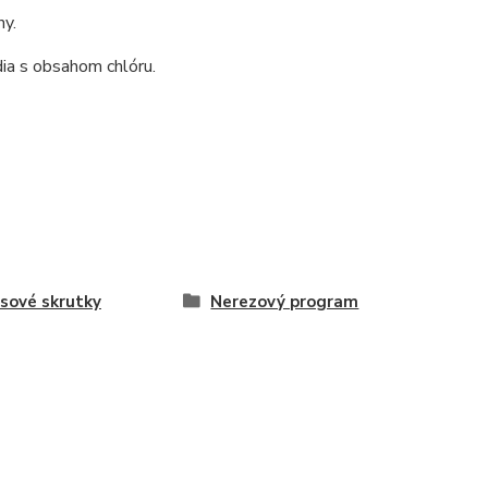
ny.
ia s obsahom chlóru.
sové skrutky
Nerezový program