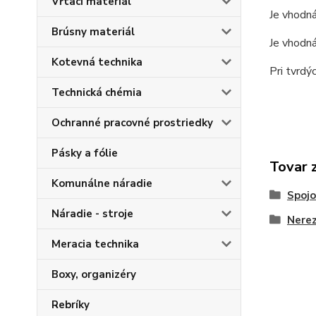
Vŕtací materiál
Je vhodná
Brúsny materiál
Je vhodná
Kotevná technika
Pri tvrdý
Technická chémia
Ochranné pracovné prostriedky
Pásky a fólie
Tovar 
Komunálne náradie
Spojo
Náradie - stroje
Nerez
Meracia technika
Boxy, organizéry
Rebríky