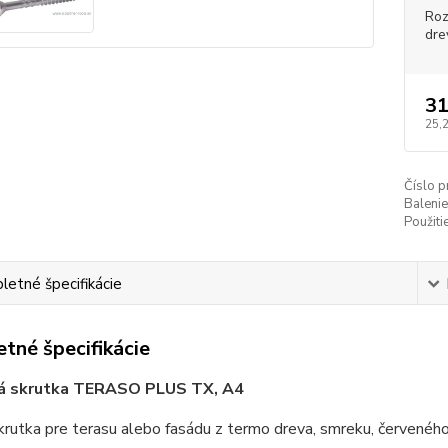
Roz
dre
31
25,
Číslo p
Balenie
Použitie
etné špecifikácie
tné špecifikácie
á skrutka TERASO PLUS TX, A4
krutka pre terasu alebo fasádu z termo dreva, smreku, červenéh