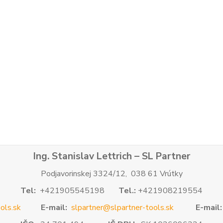
Ing. Stanislav Lettrich – SL Partner
Podjavorinskej 3324/12, 038 61 Vrútky
Tel:
+421905545198
Tel.:
+421908219554
ols.sk
E-mail:
slpartner@slpartner-tools.sk
E-mail: