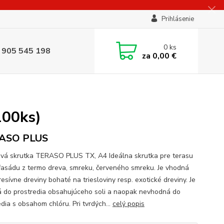
Prihlásenie
0
ks
 905 545 198
za
0,00 €
100ks)
ASO PLUS
vá skrutka TERASO PLUS TX, A4 Ideálna skrutka pre terasu
fasádu z termo dreva, smreku, červeného smreku. Je vhodná
esívne dreviny bohaté na triesloviny resp. exotické dreviny. Je
 do prostredia obsahujúceho soli a naopak nevhodná do
dia s obsahom chlóru. Pri tvrdých...
celý popis