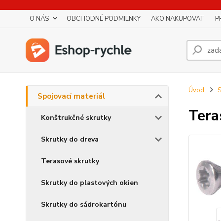
O NÁS
OBCHODNÉ PODMIENKY
AKO NAKUPOVAT
P
Úvod
S
Spojovací materiál
Tera
Konštrukčné skrutky
Skrutky do dreva
Terasové skrutky
Skrutky do plastových okien
Skrutky do sádrokartónu