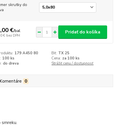
mer skrutky do
va
,00 €
/
bal
Pridať do košíka
20 €
bez DPH
roduktu:
179 A450 80
Bit:
TX 25
:
100 ks
Cena:
za 100 ks
:
do dreva
Strážiť cenu / dostupnosť
Komentáre
0
o smreku.