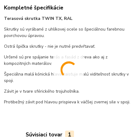
Kompletné špecifikácie
Terasová skrutka TWIN TX, RAL
Skrutky sú vyrábané z uhlíkovej ocele so špeciálnou farebnou
povrchovou úpravou.
Ostrá špička skrutky - nie je nutné predvŕtavať.
Určené sú pre spájanie terás a fasád z dreva ako aj z
kompozitných materálov.
Špeciálna malá kónická hlava zaisťuje malú viditeľnosť skrutky v
spoji.
Závit je v tvare sférického trojuhoľníka.
Protibežný závit pod hlavou prispieva k väčšej zvernej sile v spoji.
Súvisiaci tovar
1