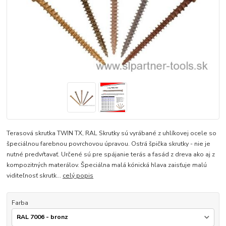
Terasová skrutka TWIN TX, RAL Skrutky sú vyrábané z uhlíkovej ocele so
špeciálnou farebnou povrchovou úpravou. Ostrá špička skrutky - nie je
nutné predvŕtavať. Určené sú pre spájanie terás a fasád z dreva ako aj z
kompozitných materálov. Špeciálna malá kónická hlava zaisťuje malú
viditeľnosť skrutk...
celý popis
Farba