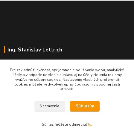
Ing. Stanislav Lettrich
SL Partner - partner vášho úspechu
Pre základnú funkčnosť, spríjemnenie používania webu, analytické
účely a v prípade udelenia súhlasu aj na účely cielenia reklamy
+421 905 545 198
využívame súbory cookies. Nastavenie vlastných preferencií
NONSTOP
cookies môžete kedykoľvek upraviť odkazom v spodnej časti
stránok.
info@slpartner-tools.sk
Súhlasím
Nastavenia
Súhlas môžete odmietnuť
tu
.
Vytvorené na
Eshop-rychlo.sk