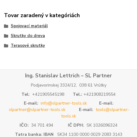
Tovar zaradený v kategóriách
Spojovací materiál
Skrutky do dreva
Terasové skrutky
Ing. Stanislav Lettrich – SL Partner
Podjavorinskej 3324/12, 038 61 Vrútky
Tel:
+421905545198
Tel.:
+421908219554
E-mail:
info@slpartner-tools.sk
E-mail:
slpartner@slpartner-tools.sk
E-mail:
tools@slpartner-
tools.sk
IČO:
34 701 494
IČ DPH:
SK 1026096324
Tatra banka: IBAN
SK34 1100 0000 0029 2083 3143