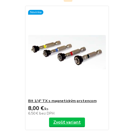
Novinka
Bit 1/4" TX s magnetickým prstencom
8,00 €
/
ks
6,50 €
bez DPH
Zvoliť variant