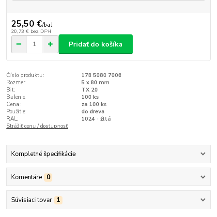
25,50 €
/
bal
20,73 €
bez DPH
Pridať do košíka
Číslo produktu:
178 5080 7006
Rozmer:
5 x 80 mm
Bit:
TX 20
Balenie:
100 ks
Cena:
za 100 ks
Použitie:
do dreva
RAL:
1024 - žltá
Strážiť cenu / dostupnosť
Kompletné špecifikácie
Komentáre
0
Súvisiaci tovar
1