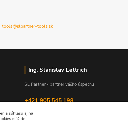
tools@slpartner-tools.sk
Ing. Stanislav Lettrich
SL Partner - partner vášho úspechu
+421 905 545 198
NONSTOP
enia súhlasu aj na
cookies môžete
info@slpartner-tools.sk