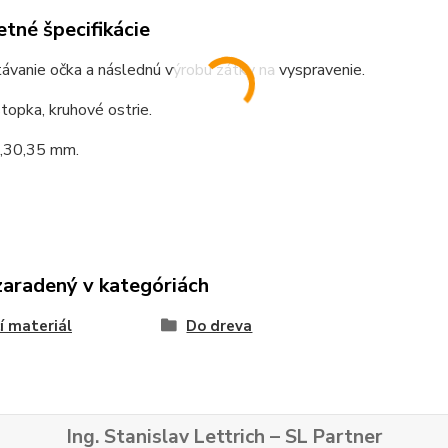
tné špecifikácie
ávanie očka a následnú výrobu zátky na vyspravenie.
topka, kruhové ostrie.
,30,35 mm.
zaradený v kategóriách
í materiál
Do dreva
Ing. Stanislav Lettrich – SL Partner