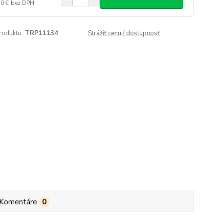
50 €
bez DPH
roduktu:
TRP11134
Strážiť cenu / dostupnosť
Komentáre
0