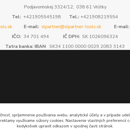
Podjavorinskej 3324/12, 038 61 Vrútky
Tel:
+421905545198
Tel.:
+421908219554
ols.sk
E-mail:
slpartner@slpartner-tools.sk
E-mail:
IČO:
34 701 494
IČ DPH:
SK 1026096324
Tatra banka: IBAN
SK34 1100 0000 0029 2083 3143
čnosť, spríjemnenie používania webu, analytické účely a v prípade udel
a reklamy využívame súbory cookies. Nastavenie vlastných preferencií 
kedykoľvek upraviť odkazom v spodnej časti stránok.