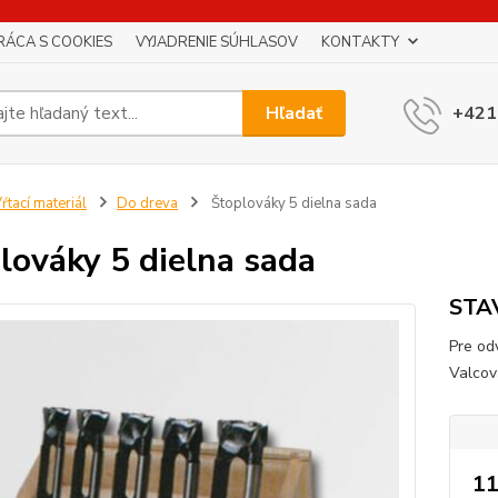
RÁCA S COOKIES
VYJADRENIE SÚHLASOV
KONTAKTY
Hľadať
+421
ŕtací materiál
Do dreva
Štoplováky 5 dielna sada
lováky 5 dielna sada
STA
Pre od
Valcov
11