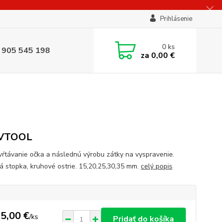
Prihlásenie
0
ks
 905 545 198
za
0,00 €
VTOOL
vŕtávanie očka a následnú výrobu zátky na vyspravenie.
á stopka, kruhové ostrie. 15,20,25,30,35 mm.
celý popis
5,00 €
/
ks
Pridať do košíka