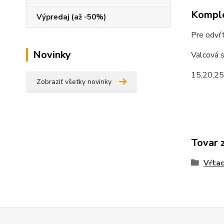
Komple
Výpredaj (až -50%)
Pre odvŕt
Novinky
Valcová s
15,20,25
Zobraziť všetky novinky
Tovar 
Vŕtac