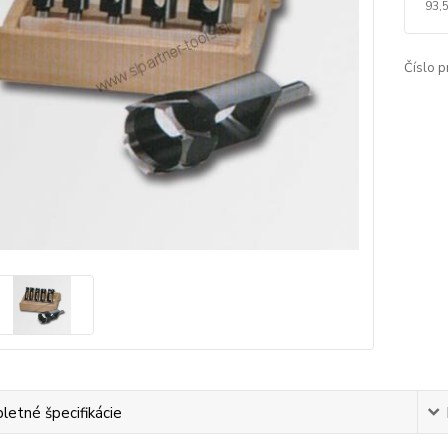
93,
Číslo p
etné špecifikácie