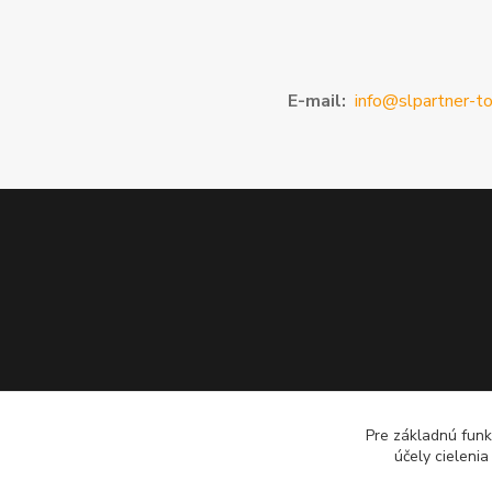
E-mail:
info@slpartner-to
Pre základnú funk
účely cieleni