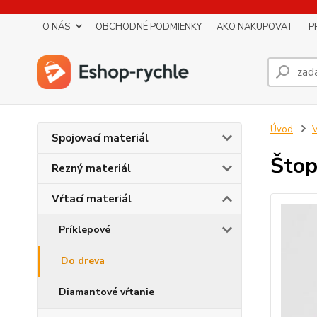
O NÁS
OBCHODNÉ PODMIENKY
AKO NAKUPOVAT
P
Úvod
V
Spojovací materiál
Štop
Rezný materiál
Vŕtací materiál
Príklepové
Do dreva
Diamantové vŕtanie