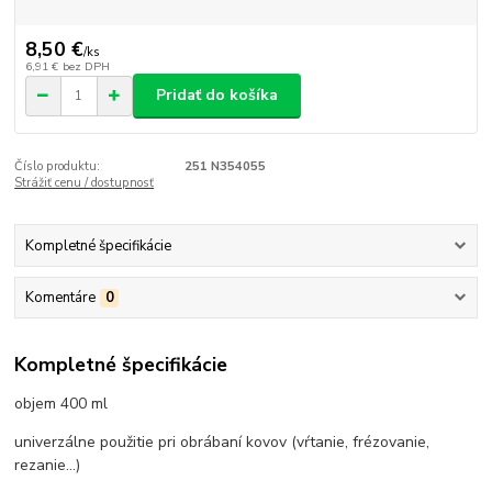
8,50 €
/
ks
6,91 €
bez DPH
Pridať do košíka
Číslo produktu:
251 N354055
Strážiť cenu / dostupnosť
Kompletné špecifikácie
Komentáre
0
Kompletné špecifikácie
objem 400 ml
univerzálne použitie pri obrábaní kovov (vŕtanie, frézovanie,
rezanie...)