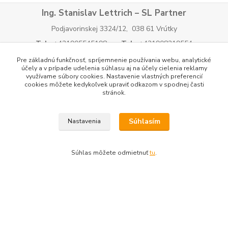
Ing. Stanislav Lettrich – SL Partner
Podjavorinskej 3324/12, 038 61 Vrútky
Tel:
+421905545198
Tel.:
+421908219554
E-mail:
info@slpartner-tools.sk
E-mail:
Pre základnú funkčnosť, spríjemnenie používania webu, analytické
účely a v prípade udelenia súhlasu aj na účely cielenia reklamy
slpartner@slpartner-tools.sk
E-mail:
tools@slpartner-
využívame súbory cookies. Nastavenie vlastných preferencií
tools.sk
cookies môžete kedykoľvek upraviť odkazom v spodnej časti
stránok.
IČO:
34 701 494
IČ DPH:
SK 1026096324
Tatra banka: IBAN
SK34 1100 0000 0029 2083 3143
Súhlasím
Nastavenia
Súhlas môžete odmietnuť
tu
.
Ing. Stanislav Lettrich
SL Partner - partner vášho úspechu