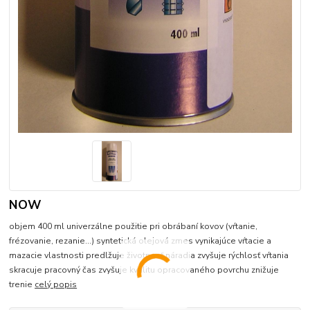
NOW
objem 400 ml univerzálne použitie pri obrábaní kovov (vŕtanie,
frézovanie, rezanie...) syntetická olejová zmes vynikajúce vŕtacie a
mazacie vlastnosti predlžuje životnosť náradia zvyšuje rýchlosť vŕtania
skracuje pracovný čas zvyšuje kvalitu opracovaného povrchu znižuje
trenie
celý popis