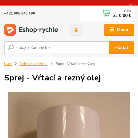
0
ks
+421 905 545 198
za
0,00 €
Menu
Hľadať
Úvod
Technická chémia
Sprej - Vŕtací a rezný olej
Sprej - Vŕtací a rezný olej