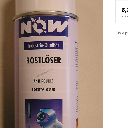
6,
5,50
Číslo p