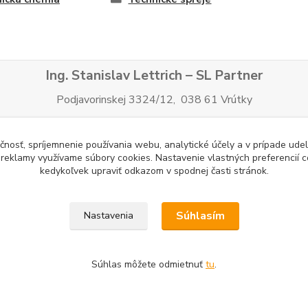
Ing. Stanislav Lettrich – SL Partner
Podjavorinskej 3324/12, 038 61 Vrútky
Tel:
+421905545198
Tel.:
+421908219554
čnosť, spríjemnenie používania webu, analytické účely a v prípade udel
ols.sk
E-mail:
slpartner@slpartner-tools.sk
E-mail:
a reklamy využívame súbory cookies. Nastavenie vlastných preferencií 
IČO:
34 701 494
IČ DPH:
SK 1026096324
kedykoľvek upraviť odkazom v spodnej časti stránok.
Tatra banka: IBAN
SK34 1100 0000 0029 2083 3143
Súhlasím
Nastavenia
Súhlas môžete odmietnuť
tu
.