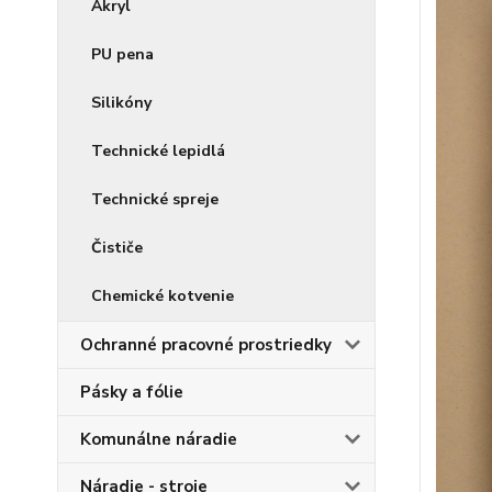
Akryl
PU pena
Silikóny
Technické lepidlá
Technické spreje
Čističe
Chemické kotvenie
Ochranné pracovné prostriedky
Pásky a fólie
Komunálne náradie
Náradie - stroje