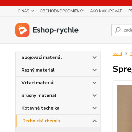
O NÁS
OBCHODNÉ PODMIENKY
AKO NAKUPOVAT
P
Úvod
T
Spojovací materiál
Spre
Rezný materiál
Vŕtací materiál
Brúsny materiál
Kotevná technika
Technická chémia