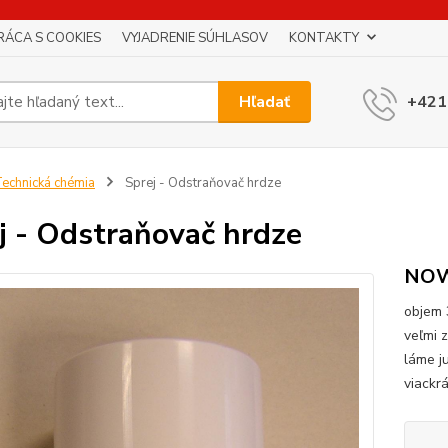
RÁCA S COOKIES
VYJADRENIE SÚHLASOV
KONTAKTY
Hľadať
+421
echnická chémia
Sprej - Odstraňovač hrdze
j - Odstraňovač hrdze
NO
objem 
veľmi 
láme j
viackr