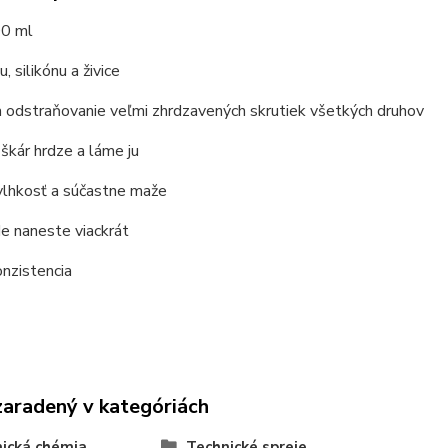
0 ml
, silikónu a živice
a odstraňovanie veľmi zhrdzavených skrutiek všetkých druhov
 škár hrdze a láme ju
vlhkosť a súčastne maže
e naneste viackrát
onzistencia
zaradený v kategóriách
ická chémia
Technické spreje