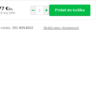
77 €
/
ks
Pridať do košíka
 €
bez DPH
roduktu:
251 N354010
Strážiť cenu / dostupnosť