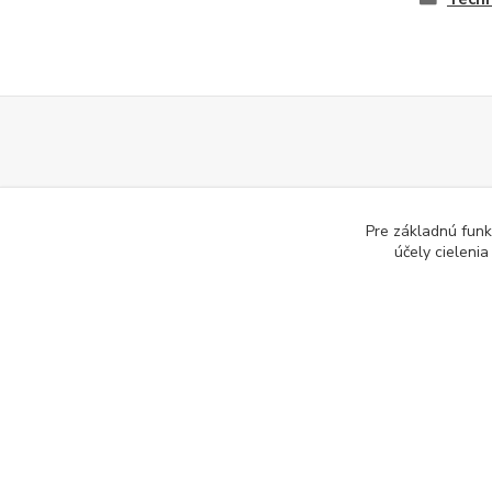
Pre základnú funk
E-mail:
info@slpartner-to
účely cieleni