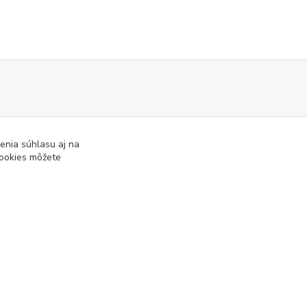
enia súhlasu aj na
tools@slpartner-tools.sk
cookies môžete
Ing. Stanislav Lettrich
SL Partner - partner vášho úspechu