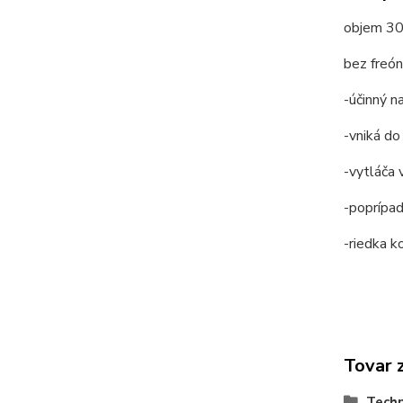
objem 30
bez freónu
-účinný n
-vniká do
-vytláča 
-poprípad
-riedka k
Tovar 
Techn