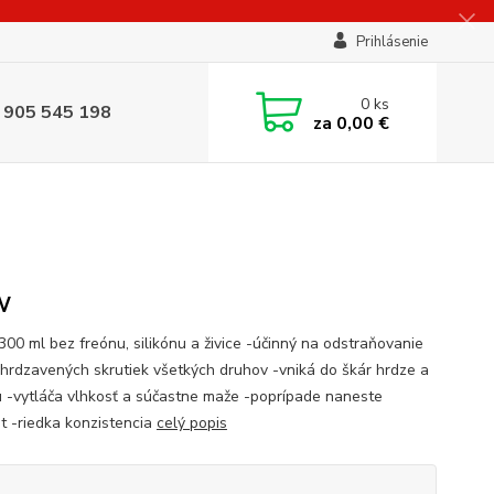
Prihlásenie
0
ks
 905 545 198
za
0,00 €
W
300 ml bez freónu, silikónu a živice -účinný na odstraňovanie
zhrdzavených skrutiek všetkých druhov -vniká do škár hrdze a
u -vytláča vlhkosť a súčastne maže -poprípade naneste
át -riedka konzistencia
celý popis