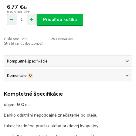
6,77 €
/
ks
5,50 €
bez DPH
Pridať do košíka
Číslo produktu:
251 N354105
Strážiť cenu / dostupnosť
Kompletné špecifikácie
Komentáre
0
Kompletné špecifikácie
objem 500 ml
Ľahko odstráni nepoddajné znečistenie od oleja,
tukov, brzdného prachu alebo brzdovej kvapaliny