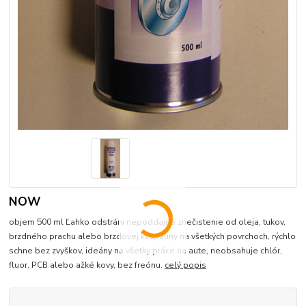
NOW
objem 500 ml Ľahko odstráni nepoddajné znečistenie od oleja, tukov,
brzdného prachu alebo brzdovej kvapaliny na všetkých povrchoch, rýchlo
schne bez zvyškov, ideány na všetky práce na aute, neobsahuje chlór,
fluor, PCB alebo ažké kovy, bez freónu.
celý popis