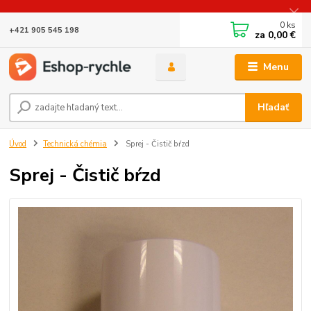
0
ks
+421 905 545 198
za
0,00 €
Menu
Hľadať
Úvod
Technická chémia
Sprej - Čistič bŕzd
Sprej - Čistič bŕzd