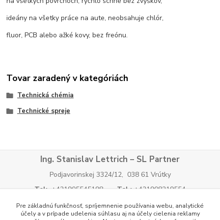
na všetkých povrchoch, rýchlo schne bez zvyškov,
ideány na všetky práce na aute, neobsahuje chlór,
fluor, PCB alebo ažké kovy, bez freónu.
Tovar zaradený v kategóriách
Technická chémia
Technické spreje
Ing. Stanislav Lettrich – SL Partner
Podjavorinskej 3324/12, 038 61 Vrútky
Tel:
+421905545198
Tel.:
+421908219554
E-mail:
info@slpartner-tools.sk
E-mail:
Pre základnú funkčnosť, spríjemnenie používania webu, analytické
slpartner@slpartner-tools.sk
E-mail:
tools@slpartner-
účely a v prípade udelenia súhlasu aj na účely cielenia reklamy