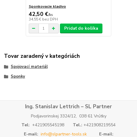
Sponkovacie kladivo
42,50 €
/
ks
34,55 €
bez DPH
Pridať do košíka
Tovar zaradený v kategóriách
Spojovací materiál
Sponky
Ing. Stanislav Lettrich – SL Partner
Podjavorinskej 3324/12, 038 61 Vrútky
Tel:
+421905545198
Tel.:
+421908219554
E-mail:
info@slpartner-tools.sk
E-mail: