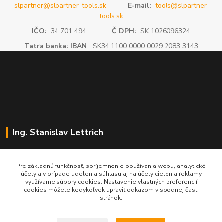
slpartner@slpartner-tools.sk
E-mail:
tools@slpartner-
tools.sk
IČO:
34 701 494
IČ DPH:
SK 1026096324
Tatra banka: IBAN
SK34 1100 0000 0029 2083 3143
Ing. Stanislav Lettrich
SL Partner - partner vášho úspechu
Pre základnú funkčnosť, spríjemnenie používania webu, analytické
účely a v prípade udelenia súhlasu aj na účely cielenia reklamy
+421 905 545 198
využívame súbory cookies. Nastavenie vlastných preferencií
NONSTOP
cookies môžete kedykoľvek upraviť odkazom v spodnej časti
stránok.
info@slpartner-tools.sk