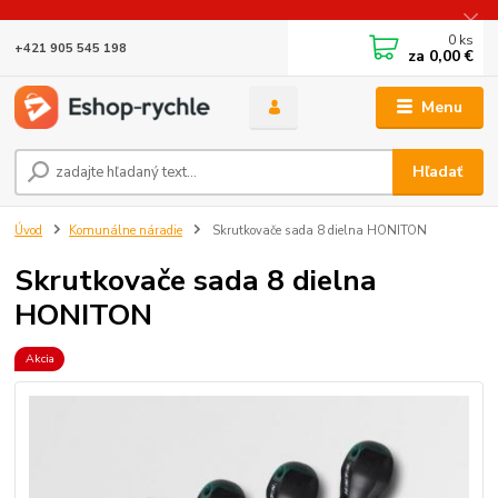
0
ks
+421 905 545 198
za
0,00 €
Menu
Hľadať
Úvod
Komunálne náradie
Skrutkovače sada 8 dielna HONITON
Skrutkovače sada 8 dielna
HONITON
Akcia