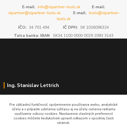
E-mail:
info@slpartner-tools.sk
E-mail:
slpartner@slpartner-tools.sk
E-mail:
tools@slpartner-
tools.sk
IČO:
34 701 494
IČ DPH:
SK 1026096324
Tatra banka: IBAN
SK34 1100 0000 0029 2083 3143
Ing. Stanislav Lettrich
SL Partner - partner vášho úspechu
Pre základnú funkčnosť, spríjemnenie používania webu, analytické
účely a v prípade udelenia súhlasu aj na účely cielenia reklamy
+421 905 545 198
využívame súbory cookies. Nastavenie vlastných preferencií
NONSTOP
cookies môžete kedykoľvek upraviť odkazom v spodnej časti
stránok.