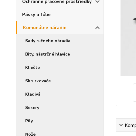
Ochranné pracovné prostriedky
Pásky a fólie
Komunálne náradie
Sady ručného náradia
Bity, nástrčné hlavice
Kliešte
Skrurkovače
Kladivá
Sekery
Píly
Kompl
Nože