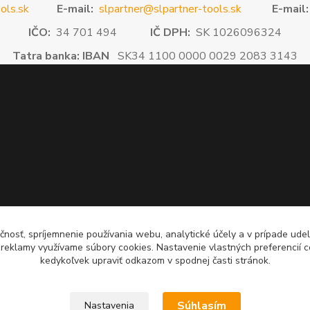
ols.sk
E-mail:
slpartner@slpartner-tools.sk
E-mail:
IČO:
34 701 494
IČ DPH:
SK 1026096324
Tatra banka: IBAN
SK34 1100 0000 0029 2083 3143
čnosť, spríjemnenie používania webu, analytické účely a v prípade udel
a reklamy využívame súbory cookies. Nastavenie vlastných preferencií 
kedykoľvek upraviť odkazom v spodnej časti stránok.
Súhlasím
Nastavenia