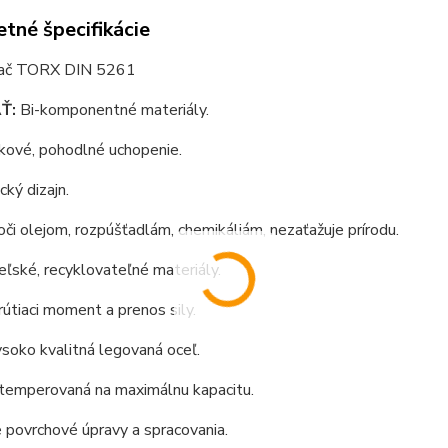
tné špecifikácie
vač TORX DIN 5261
Ť:
Bi-komponentné materiály.
kové, pohodlné uchopenie.
ký dizajn.
či olejom, rozpúšťadlám, chemikáliám, nezaťažuje prírodu.
eľské, recyklovateľné materiály.
útiaci moment a prenos sily.
soko kvalitná legovaná oceľ.
 temperovaná na maximálnu kapacitu.
 povrchové úpravy a spracovania.