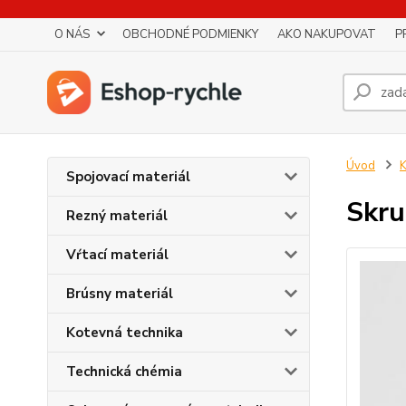
O NÁS
OBCHODNÉ PODMIENKY
AKO NAKUPOVAT
P
Úvod
K
Spojovací materiál
Skr
Rezný materiál
Vŕtací materiál
Brúsny materiál
Kotevná technika
Technická chémia