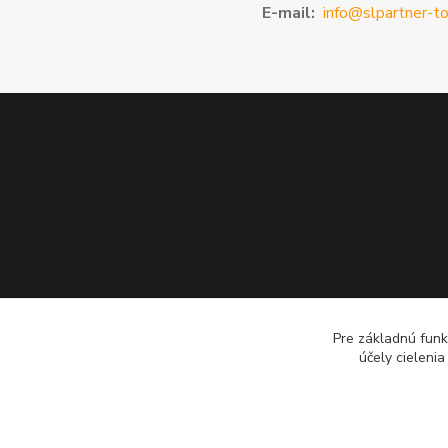
E-mail:
info@slpartner-to
Pre základnú funk
účely cieleni