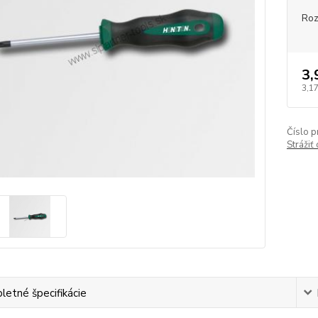
Ro
3,
3,17
Číslo p
Strážiť
etné špecifikácie