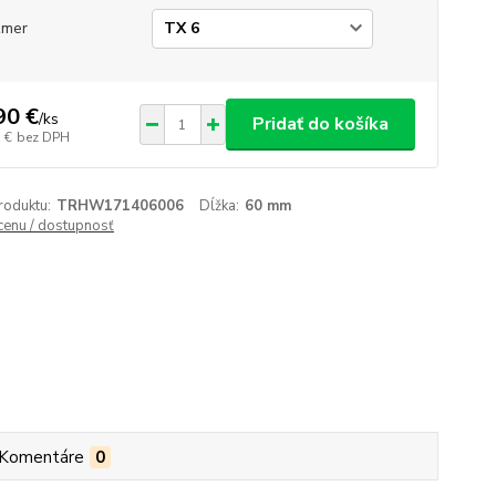
zmer
90 €
/
ks
Pridať do košíka
 €
bez DPH
roduktu:
TRHW171406006
Dĺžka:
60 mm
 cenu / dostupnosť
Komentáre
0