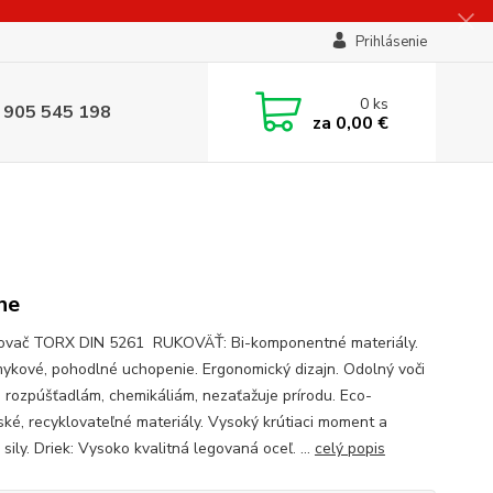
Prihlásenie
0
ks
 905 545 198
za
0,00 €
ne
ovač TORX DIN 5261 RUKOVÄŤ: Bi-komponentné materiály.
mykové, pohodlné uchopenie. Ergonomický dizajn. Odolný voči
, rozpúšťadlám, chemikáliám, nezaťažuje prírodu. Eco-
ľské, recyklovateľné materiály. Vysoký krútiaci moment a
sily. Driek: Vysoko kvalitná legovaná oceľ. ...
celý popis