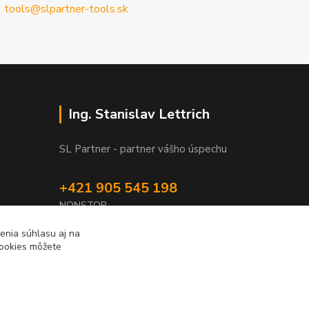
tools@slpartner-tools.sk
Ing. Stanislav Lettrich
SL Partner - partner vášho úspechu
+421 905 545 198
NONSTOP
enia súhlasu aj na
info@slpartner-tools.sk
cookies môžete