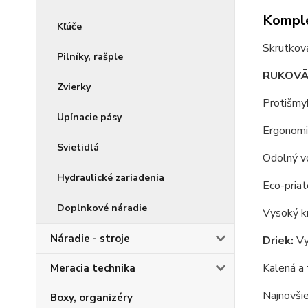
Komple
Kľúče
Skrutko
Pilníky, rašple
RUKOVÄ
Zvierky
Protišmy
Upínacie pásy
Ergonomic
Svietidlá
Odolný vo
Hydraulické zariadenia
Eco-priat
Doplnkové náradie
Vysoký kr
Náradie - stroje
Driek:
Vy
Kalená a
Meracia technika
Najnovšie
Boxy, organizéry