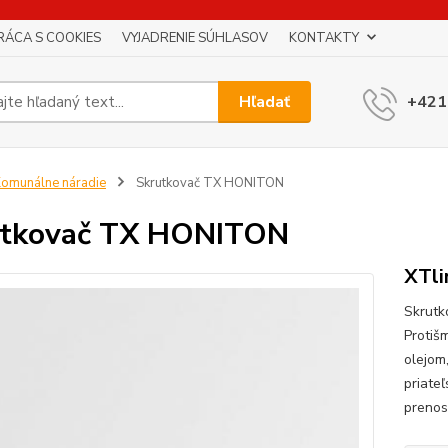
RÁCA S COOKIES
VYJADRENIE SÚHLASOV
KONTAKTY
Hľadať
+421
omunálne náradie
Skrutkovač TX HONITON
utkovač TX HONITON
XTli
Skrutk
Protiš
olejom
priate
prenos 