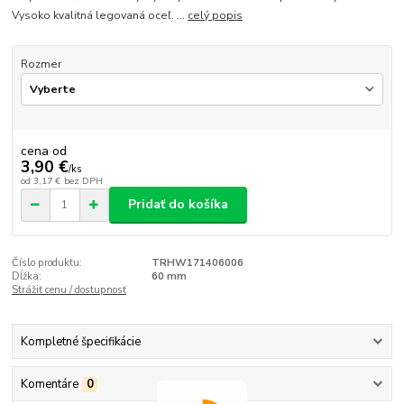
Vysoko kvalitná legovaná oceľ. ...
celý popis
Rozmer
cena od
3,90 €
/
ks
od
3,17 €
bez DPH
Pridať do košíka
Číslo produktu:
TRHW171406006
Dĺžka:
60 mm
Strážiť cenu / dostupnosť
Kompletné špecifikácie
Komentáre
0