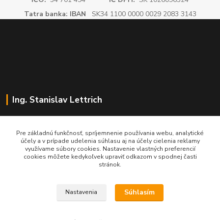
Tatra banka: IBAN
SK34 1100 0000 0029 2083 3143
Ing. Stanislav Lettrich
SL Partner - partner vášho úspechu
Pre základnú funkčnosť, spríjemnenie používania webu, analytické
účely a v prípade udelenia súhlasu aj na účely cielenia reklamy
+421 905 545 198
využívame súbory cookies. Nastavenie vlastných preferencií
NONSTOP
cookies môžete kedykoľvek upraviť odkazom v spodnej časti
stránok.
info@slpartner-tools.sk
Súhlasím
Nastavenia