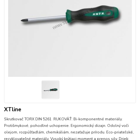
XTline
Skrutkovač TORX DIN 5261 RUKOVÄŤ: Bi-komponentné materiály.
Protišmykové, pohodlné uchopenie. Ergonomický dizajn. Odolný voči
olejom, rozpúšťadlám, chemikáliám, nezaťažuje prírodu. Eco-priateľské,
recyklovateľné materiály. Vysoký krútiaci moment a prenos sily. Driek: