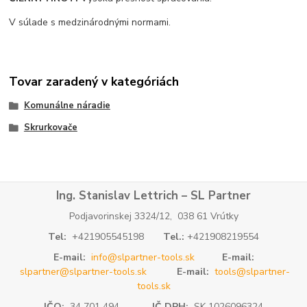
V súlade s medzinárodnými normami.
Tovar zaradený v kategóriách
Komunálne náradie
Skrurkovače
Ing. Stanislav Lettrich – SL Partner
Podjavorinskej 3324/12, 038 61 Vrútky
Tel:
+421905545198
Tel.:
+421908219554
E-mail:
info@slpartner-tools.sk
E-mail:
slpartner@slpartner-tools.sk
E-mail:
tools@slpartner-
tools.sk
IČO:
34 701 494
IČ DPH:
SK 1026096324