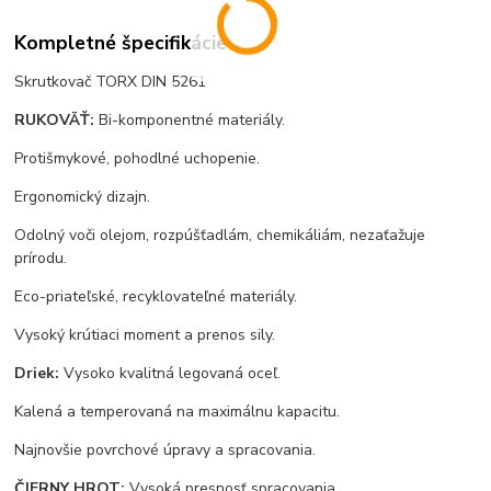
Kompletné špecifikácie
Skrutkovač TORX DIN 5261
RUKOVÄŤ:
Bi-komponentné materiály.
Protišmykové, pohodlné uchopenie.
Ergonomický dizajn.
Odolný voči olejom, rozpúšťadlám, chemikáliám, nezaťažuje
prírodu.
Eco-priateľské, recyklovateľné materiály.
Vysoký krútiaci moment a prenos sily.
Driek:
Vysoko kvalitná legovaná oceľ.
Kalená a temperovaná na maximálnu kapacitu.
Najnovšie povrchové úpravy a spracovania.
ČIERNY HROT:
Vysoká presnosť spracovania.