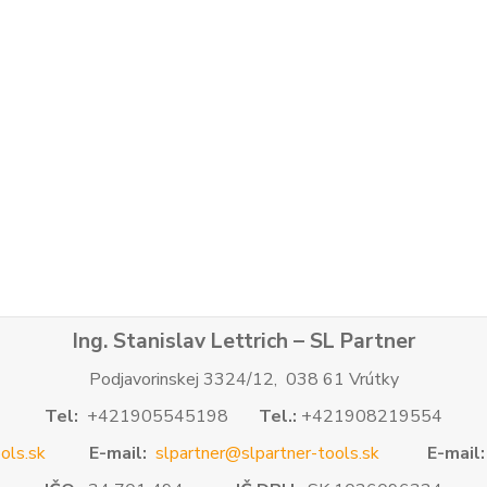
Ing. Stanislav Lettrich – SL Partner
Podjavorinskej 3324/12, 038 61 Vrútky
Tel:
+421905545198
Tel.:
+421908219554
ols.sk
E-mail:
slpartner@slpartner-tools.sk
E-mail: