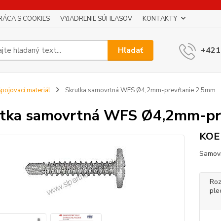
RÁCA S COOKIES
VYJADRENIE SÚHLASOV
KONTAKTY
Hľadať
+421
pojovací materiál
Skrutka samovrtná WFS Ø4,2mm-prevŕtanie 2,5mm
tka samovrtná WFS Ø4,2mm-pr
KOE
Samovr
Roz
ple