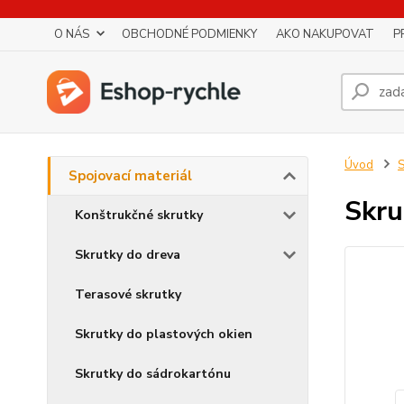
O NÁS
OBCHODNÉ PODMIENKY
AKO NAKUPOVAT
P
Úvod
S
Spojovací materiál
Skru
Konštrukčné skrutky
Skrutky do dreva
Terasové skrutky
Skrutky do plastových okien
Skrutky do sádrokartónu