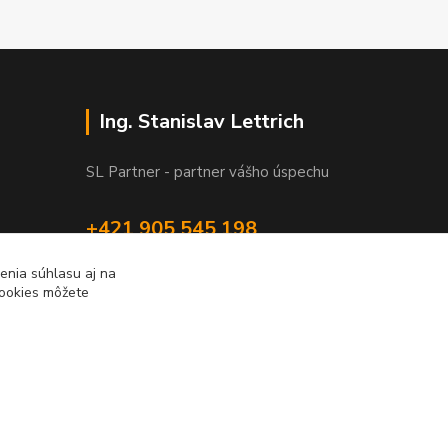
Ing. Stanislav Lettrich
SL Partner - partner vášho úspechu
+421 905 545 198
NONSTOP
enia súhlasu aj na
cookies môžete
info@slpartner-tools.sk
Vytvorené na
Eshop-rychlo.sk