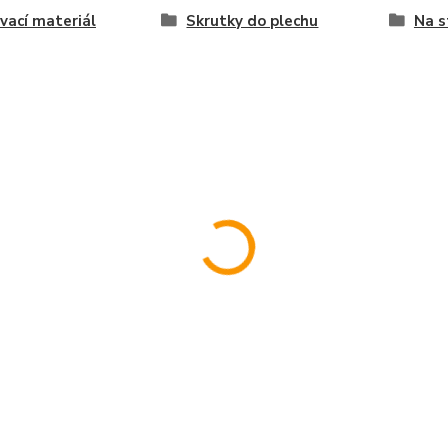
vací materiál
Skrutky do plechu
Na s