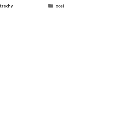
trechy
oceľ