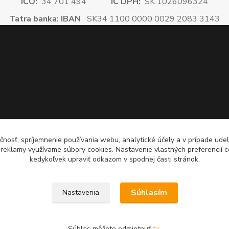
IČO:
34 701 494
IČ DPH:
SK 1026096324
Tatra banka: IBAN
SK34 1100 0000 0029 2083 3143
čnosť, spríjemnenie používania webu, analytické účely a v prípade udel
a reklamy využívame súbory cookies. Nastavenie vlastných preferencií 
kedykoľvek upraviť odkazom v spodnej časti stránok.
Súhlasím
Nastavenia
Súhlas môžete odmietnuť
tu
.