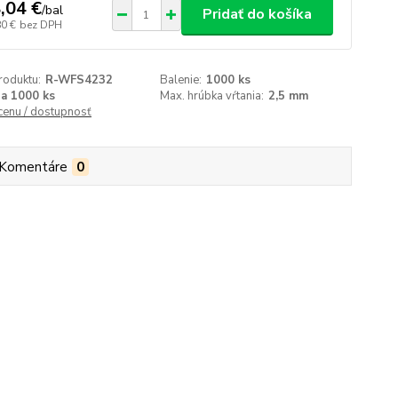
,04 €
/
bal
Pridať do košíka
80 €
bez DPH
roduktu:
R-WFS4232
Balenie:
1000 ks
za 1000 ks
Max. hrúbka vŕtania:
2,5 mm
 cenu / dostupnosť
Komentáre
0