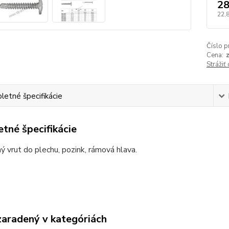
28
22,
Číslo p
Cena:
Strážiť
etné špecifikácie
tné špecifikácie
 vrut do plechu, pozink, rámová hlava.
zaradený v kategóriách