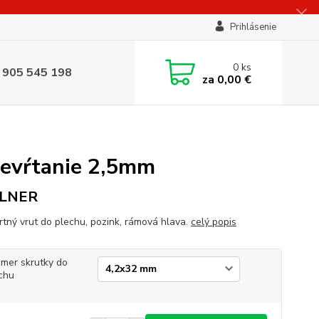
Prihlásenie
0
ks
 905 545 198
za
0,00 €
evŕtanie 2,5mm
LNER
tný vrut do plechu, pozink, rámová hlava.
celý popis
mer skrutky do
chu