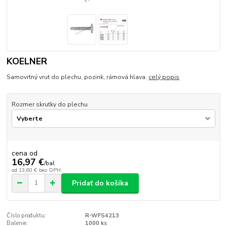
KOELNER
Samovrtný vrut do plechu, pozink, rámová hlava.
celý popis
Rozmer skrutky do plechu
cena od
16,97 €
/
bal
od
13,80 €
bez DPH
Pridať do košíka
Číslo produktu:
R-WFS4213
Balenie:
1000 ks