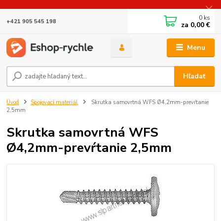
0
ks
+421 905 545 198
za
0,00 €
Menu
Hľadať
Úvod
Spojovací materiál
Skrutka samovrtná WFS Ø4,2mm-prevŕtanie
2,5mm
Skrutka samovrtná WFS
Ø4,2mm-prevŕtanie 2,5mm