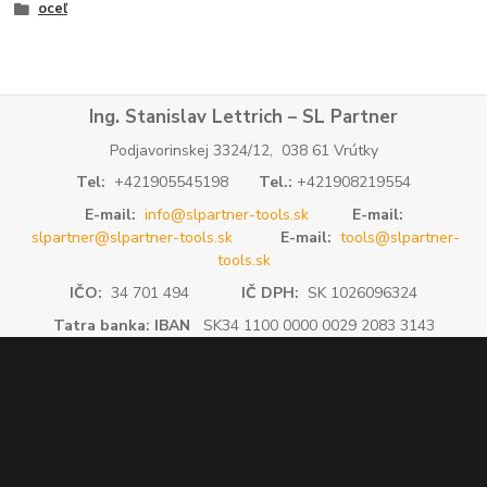
oceľ
Ing. Stanislav Lettrich – SL Partner
Podjavorinskej 3324/12, 038 61 Vrútky
Tel:
+421905545198
Tel.:
+421908219554
E-mail:
info@slpartner-tools.sk
E-mail:
slpartner@slpartner-tools.sk
E-mail:
tools@slpartner-
tools.sk
IČO:
34 701 494
IČ DPH:
SK 1026096324
Tatra banka: IBAN
SK34 1100 0000 0029 2083 3143