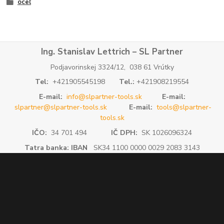
oceľ
Ing. Stanislav Lettrich – SL Partner
Podjavorinskej 3324/12, 038 61 Vrútky
Tel:
+421905545198
Tel.:
+421908219554
E-mail:
info@slpartner-tools.sk
E-mail:
slpartner@slpartner-tools.sk
E-mail:
tools@slpartner-
tools.sk
IČO:
34 701 494
IČ DPH:
SK 1026096324
Tatra banka: IBAN
SK34 1100 0000 0029 2083 3143