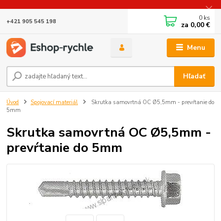
0
ks
+421 905 545 198
za
0,00 €
Menu
Hľadať
Úvod
Spojovací materiál
Skrutka samovrtná OC Ø5,5mm - prevŕtanie do
5mm
Skrutka samovrtná OC Ø5,5mm -
prevŕtanie do 5mm