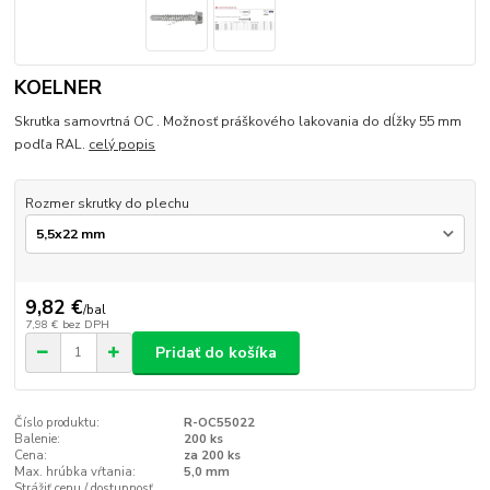
KOELNER
Skrutka samovrtná OC . Možnosť práškového lakovania do dĺžky 55 mm
podľa RAL.
celý popis
Rozmer skrutky do plechu
9,82 €
/
bal
7,98 €
bez DPH
Pridať do košíka
Číslo produktu:
R-OC55022
Balenie:
200 ks
Cena:
za 200 ks
Max. hrúbka vŕtania:
5,0 mm
Strážiť cenu / dostupnosť