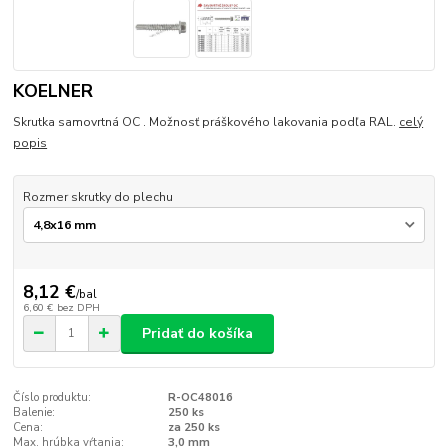
KOELNER
Skrutka samovrtná OC . Možnosť práškového lakovania podľa RAL.
celý
popis
Rozmer skrutky do plechu
8,12 €
/
bal
6,60 €
bez DPH
Pridať do košíka
Číslo produktu:
R-OC48016
Balenie:
250 ks
Cena:
za 250 ks
Max. hrúbka vŕtania:
3,0 mm