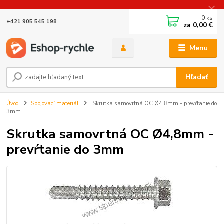
0
ks
+421 905 545 198
za
0,00 €
Menu
Hľadať
Úvod
Spojovací materiál
Skrutka samovrtná OC Ø4,8mm - prevŕtanie do
3mm
Skrutka samovrtná OC Ø4,8mm -
prevŕtanie do 3mm