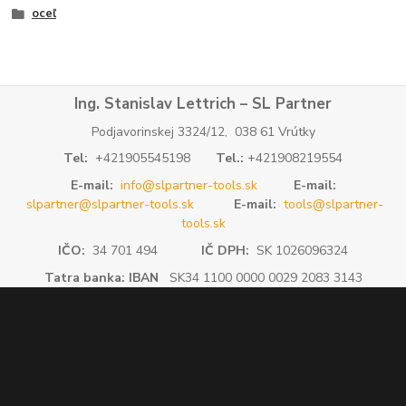
oceľ
Ing. Stanislav Lettrich – SL Partner
Podjavorinskej 3324/12, 038 61 Vrútky
Tel:
+421905545198
Tel.:
+421908219554
E-mail:
info@slpartner-tools.sk
E-mail:
slpartner@slpartner-tools.sk
E-mail:
tools@slpartner-
tools.sk
IČO:
34 701 494
IČ DPH:
SK 1026096324
Tatra banka: IBAN
SK34 1100 0000 0029 2083 3143