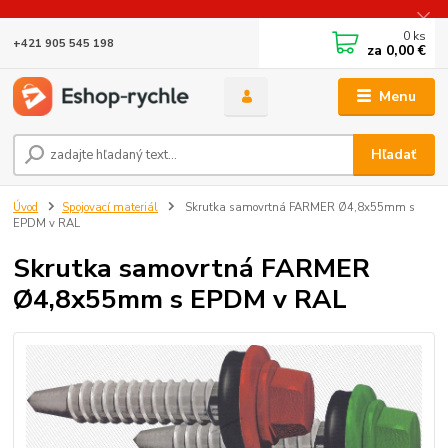
0
ks
+421 905 545 198
za
0,00 €
Menu
Hľadať
Úvod
Spojovací materiál
Skrutka samovrtná FARMER Ø4,8x55mm s
EPDM v RAL
Skrutka samovrtná FARMER
Ø4,8x55mm s EPDM v RAL