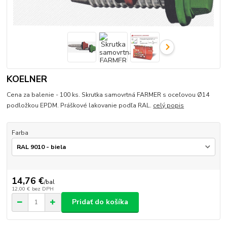
KOELNER
Cena za balenie - 100 ks. Skrutka samovrtná FARMER s oceľovou Ø14
podložkou EPDM. Práškové lakovanie podľa RAL.
celý popis
Farba
14,76 €
/
bal
12,00 €
bez DPH
Pridať do košíka