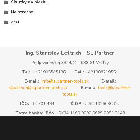
Skrutky do plechu
Na strechy
oceľ
Ing. Stanislav Lettrich – SL Partner
Podjavorinskej 3324/12, 038 61 Vrútky
Tel:
+421905545198
Tel.:
+421908219554
E-mail:
info@slpartner-tools.sk
E-mail:
slpartner@slpartner-tools.sk
E-mail:
tools@slpartner-
tools.sk
IČO:
34 701 494
IČ DPH:
SK 1026096324
Tatra banka: IBAN
SK34 1100 0000 0029 2083 3143