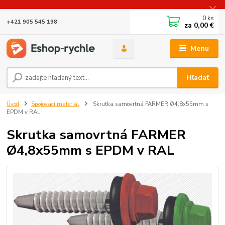
0
ks
+421 905 545 198
za
0,00 €
Menu
Hľadať
Úvod
Spojovací materiál
Skrutka samovrtná FARMER Ø4,8x55mm s
EPDM v RAL
Skrutka samovrtná FARMER
Ø4,8x55mm s EPDM v RAL