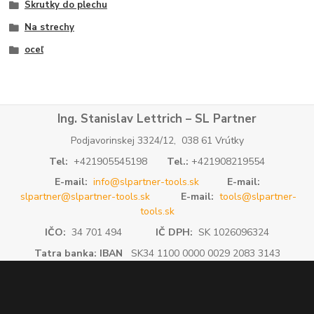
Skrutky do plechu
Na strechy
oceľ
Ing. Stanislav Lettrich – SL Partner
Podjavorinskej 3324/12, 038 61 Vrútky
Tel:
+421905545198
Tel.:
+421908219554
E-mail:
info@slpartner-tools.sk
E-mail:
slpartner@slpartner-tools.sk
E-mail:
tools@slpartner-
tools.sk
IČO:
34 701 494
IČ DPH:
SK 1026096324
Tatra banka: IBAN
SK34 1100 0000 0029 2083 3143