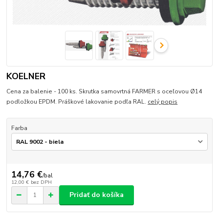
KOELNER
Cena za balenie - 100 ks. Skrutka samovrtná FARMER s oceľovou Ø14
podložkou EPDM. Práškové lakovanie podľa RAL.
celý popis
Farba
14,76 €
/
bal
12,00 €
bez DPH
Pridať do košíka