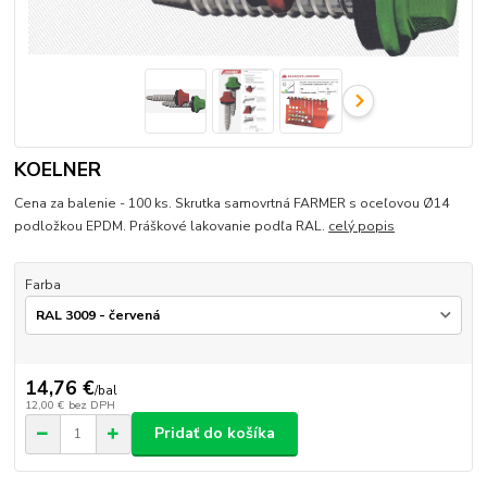
KOELNER
Cena za balenie - 100 ks. Skrutka samovrtná FARMER s oceľovou Ø14
podložkou EPDM. Práškové lakovanie podľa RAL.
celý popis
Farba
14,76 €
/
bal
12,00 €
bez DPH
Pridať do košíka