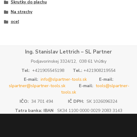
Skrutky do plechu
Na strechy
oceľ
Ing. Stanislav Lettrich – SL Partner
Podjavorinskej 3324/12, 038 61 Vrútky
Tel:
+421905545198
Tel.:
+421908219554
E-mail:
info@slpartner-tools.sk
E-mail:
slpartner@slpartner-tools.sk
E-mail:
tools@slpartner-
tools.sk
IČO:
34 701 494
IČ DPH:
SK 1026096324
Tatra banka: IBAN
SK34 1100 0000 0029 2083 3143