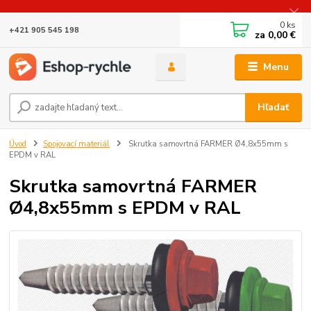
0
ks
+421 905 545 198
za
0,00 €
Menu
Hľadať
Úvod
Spojovací materiál
Skrutka samovrtná FARMER Ø4,8x55mm s
EPDM v RAL
Skrutka samovrtná FARMER
Ø4,8x55mm s EPDM v RAL