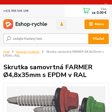
0
ks
+421 905 545 198
za
0,00 €
Menu
Hľadať
Úvod
Spojovací materiál
Skrutka samovrtná FARMER Ø4,8x35mm s
EPDM v RAL
Skrutka samovrtná FARMER
Ø4,8x35mm s EPDM v RAL