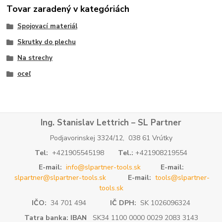
Tovar zaradený v kategóriách
Spojovací materiál
Skrutky do plechu
Na strechy
oceľ
Ing. Stanislav Lettrich – SL Partner
Podjavorinskej 3324/12, 038 61 Vrútky
Tel:
+421905545198
Tel.:
+421908219554
E-mail:
info@slpartner-tools.sk
E-mail:
slpartner@slpartner-tools.sk
E-mail:
tools@slpartner-
tools.sk
IČO:
34 701 494
IČ DPH:
SK 1026096324
Tatra banka: IBAN
SK34 1100 0000 0029 2083 3143