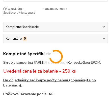
Číslo produktu:
R-OD48035T9002
Strážiť cenu / dostupnosť
Kompletné špecifikácie
Komentáre
0
Kompletné špecifikácie
Skrutka samovrtná FARMER s oceľovou Ø14 podložkou EPDM.
Uvedená cena je za balenie - 250 ks
Do objednávky zadávajte počty balení (objenávajte po
baleniach).
Práškové lakovanie podľa RAL.