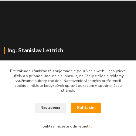
Ing. Stanislav Lettrich
SL Partner - partner vášho úspechu
Pre základnú funkčnosť, spríjemnenie používania webu, analytické
účely a v prípade udelenia súhlasu aj na účely cielenia reklamy
+421 905 545 198
využívame súbory cookies. Nastavenie vlastných preferencií
NONSTOP
cookies môžete kedykoľvek upraviť odkazom v spodnej časti
stránok.
info@slpartner-tools.sk
Súhlasím
Nastavenia
Súhlas môžete odmietnuť
tu
.
Vytvorené na
Eshop-rychlo.sk