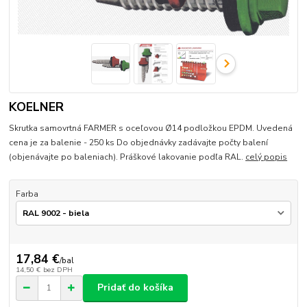
KOELNER
Skrutka samovrtná FARMER s oceľovou Ø14 podložkou EPDM. Uvedená
cena je za balenie - 250 ks Do objednávky zadávajte počty balení
(objenávajte po baleniach). Práškové lakovanie podľa RAL.
celý popis
Farba
17,84 €
/
bal
14,50 €
bez DPH
Pridať do košíka