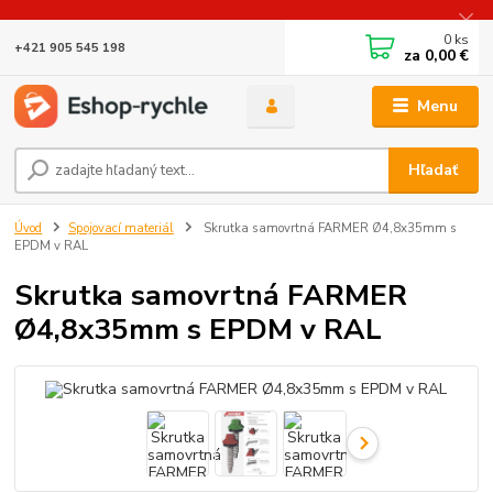
0
ks
+421 905 545 198
za
0,00 €
Menu
Hľadať
Úvod
Spojovací materiál
Skrutka samovrtná FARMER Ø4,8x35mm s
EPDM v RAL
Skrutka samovrtná FARMER
Ø4,8x35mm s EPDM v RAL