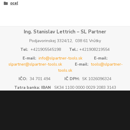
oceľ
Ing. Stanislav Lettrich – SL Partner
Podjavorinskej 3324/12, 038 61 Vrútky
Tel:
+421905545198
Tel.:
+421908219554
E-mail:
info@slpartner-tools.sk
E-mail:
slpartner@slpartner-tools.sk
E-mail:
tools@slpartner-
tools.sk
IČO:
34 701 494
IČ DPH:
SK 1026096324
Tatra banka: IBAN
SK34 1100 0000 0029 2083 3143