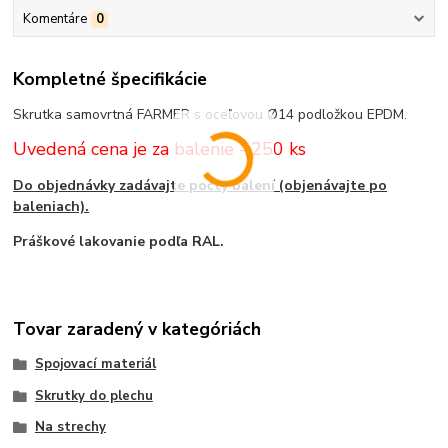
Komentáre
0
Kompletné špecifikácie
Skrutka samovrtná FARMER s oceľovou Ø14 podložkou EPDM.
Uvedená cena je za balenie - 250 ks
Do objednávky zadávajte počty balení (objenávajte po
baleniach).
Práškové lakovanie podľa RAL.
Tovar zaradený v kategóriách
Spojovací materiál
Skrutky do plechu
Na strechy