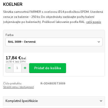
KOELNER
Skrutka samovrtná FARMER s oceľovou Ø14 podložkou EPDM. Uvedená
cena je za balenie - 250 ks Do objednávky zadávajte počty balení
(objenávajte po baleniach). Práškové lakovanie podľa RAL.
celý popis
Farba
17,84 €
/
bal
14,50 €
bez DPH
Pridať do košíka
Číslo produktu:
R-OD48035T3009
Strážiť cenu / dostupnosť
Kompletné špecifikácie