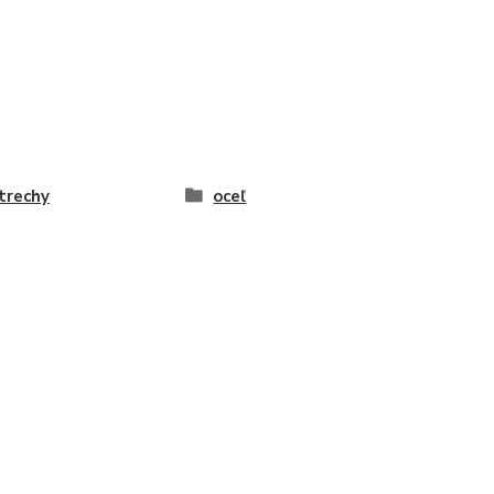
trechy
oceľ