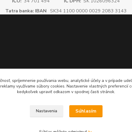
IČO:
34 701 494
IČ DPH:
SK 1026096324
Tatra banka: IBAN
SK34 1100 0000 0029 2083 3143
čnosť, spríjemnenie používania webu, analytické účely a v prípade udel
a reklamy využívame súbory cookies. Nastavenie vlastných preferencií 
kedykoľvek upraviť odkazom v spodnej časti stránok.
Súhlasím
Nastavenia
Súhlas môžete odmietnuť
tu
.