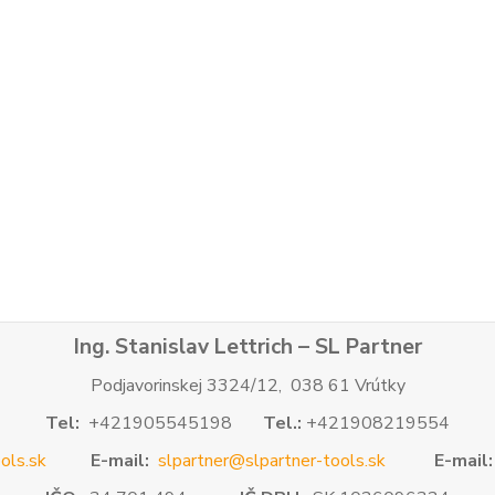
Ing. Stanislav Lettrich – SL Partner
Podjavorinskej 3324/12, 038 61 Vrútky
Tel:
+421905545198
Tel.:
+421908219554
ols.sk
E-mail:
slpartner@slpartner-tools.sk
E-mail: