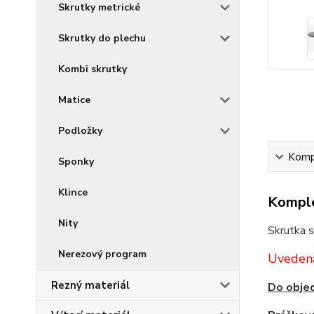
Skrutky metrické
Skrutky do plechu
Kombi skrutky
Matice
Podložky
Kompl
Sponky
Klince
Komple
Nity
Skrutka 
Nerezový program
Uvedená
Rezný materiál
Do objed