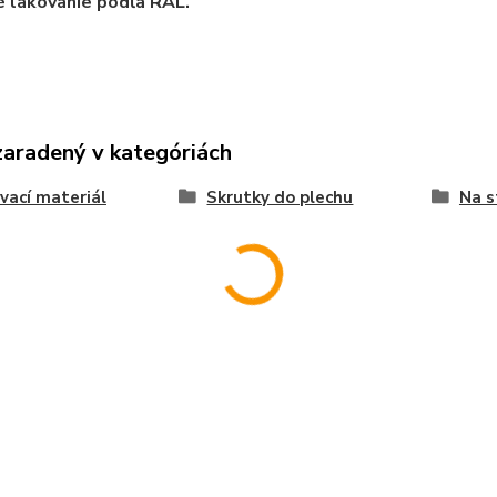
 lakovanie podľa RAL.
zaradený v kategóriách
vací materiál
Skrutky do plechu
Na s