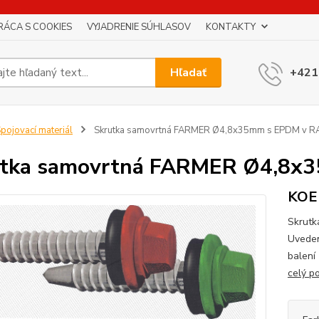
RÁCA S COOKIES
VYJADRENIE SÚHLASOV
KONTAKTY
Hľadať
+421
pojovací materiál
Skrutka samovrtná FARMER Ø4,8x35mm s EPDM v R
utka samovrtná FARMER Ø4,8x
KOE
Skrutk
Uveden
balení
celý p