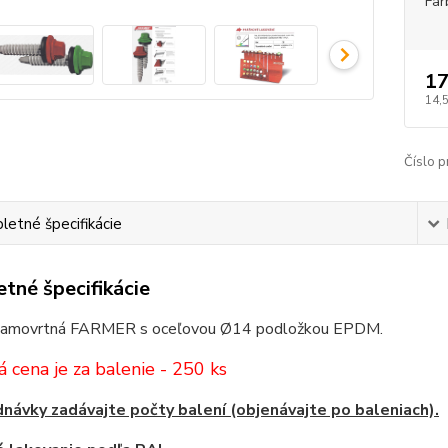
Far
17
14,
Číslo p
etné špecifikácie
tné špecifikácie
samovrtná FARMER s oceľovou Ø14 podložkou EPDM.
 cena je za balenie - 250 ks
návky zadávajte počty balení (objenávajte po baleniach).