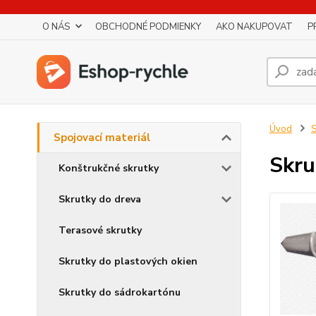
O NÁS
OBCHODNÉ PODMIENKY
AKO NAKUPOVAT
P
Úvod
S
Spojovací materiál
Skr
Konštrukčné skrutky
Skrutky do dreva
Terasové skrutky
Skrutky do plastových okien
Skrutky do sádrokartónu