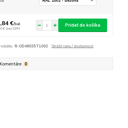
ba
,84 €
/
bal
Pridať do košíka
50 €
bez DPH
roduktu:
R-OD48035T1002
Strážiť cenu / dostupnosť
Komentáre
0