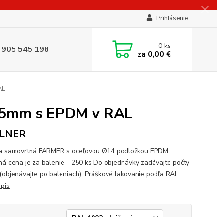
Prihlásenie
0
ks
 905 545 198
za
0,00 €
AL
35mm s EPDM v RAL
LNER
a samovrtná FARMER s oceľovou Ø14 podložkou EPDM.
á cena je za balenie - 250 ks Do objednávky zadávajte počty
 (objenávajte po baleniach). Práškové lakovanie podľa RAL.
opis