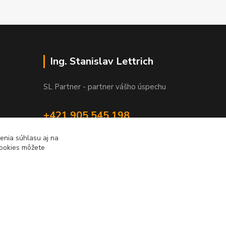
Ing. Stanislav Lettrich
SL Partner - partner vášho úspechu
+421 905 545 198
NONSTOP
enia súhlasu aj na
cookies môžete
info@slpartner-tools.sk
Vytvorené na
Eshop-rychlo.sk