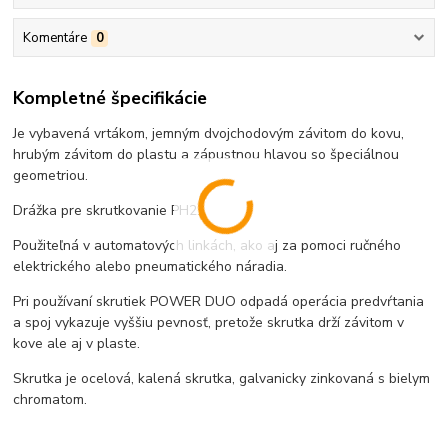
Komentáre
0
Kompletné špecifikácie
Je vybavená vrtákom, jemným dvojchodovým závitom do kovu,
hrubým závitom do plastu a zápustnou hlavou so špeciálnou
geometriou.
Drážka pre skrutkovanie PH2.
Použiteľná v automatových linkách, ako aj za pomoci ručného
elektrického alebo pneumatického náradia.
Pri používaní skrutiek POWER DUO odpadá operácia predvŕtania
a spoj vykazuje vyššiu pevnosť, pretože skrutka drží závitom v
kove ale aj v plaste.
Skrutka je ocelová, kalená skrutka, galvanicky zinkovaná s bielym
chromatom.