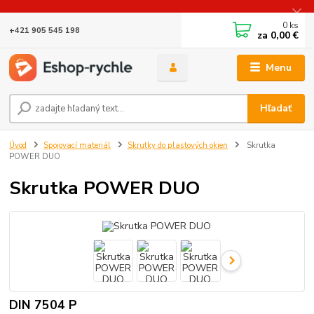
0
ks
+421 905 545 198
za
0,00 €
Menu
Hľadať
Úvod
Spojovací materiál
Skrutky do plastových okien
Skrutka
POWER DUO
Skrutka POWER DUO
DIN 7504 P