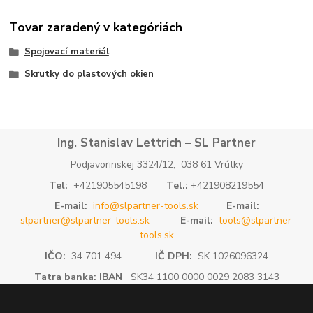
Tovar zaradený v kategóriách
Spojovací materiál
Skrutky do plastových okien
Ing. Stanislav Lettrich – SL Partner
Podjavorinskej 3324/12, 038 61 Vrútky
Tel:
+421905545198
Tel.:
+421908219554
E-mail:
info@slpartner-tools.sk
E-mail:
slpartner@slpartner-tools.sk
E-mail:
tools@slpartner-
tools.sk
IČO:
34 701 494
IČ DPH:
SK 1026096324
Tatra banka: IBAN
SK34 1100 0000 0029 2083 3143