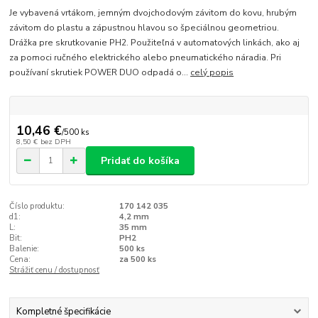
Je vybavená vrtákom, jemným dvojchodovým závitom do kovu, hrubým
závitom do plastu a zápustnou hlavou so špeciálnou geometriou.
Drážka pre skrutkovanie PH2. Použiteľná v automatových linkách, ako aj
za pomoci ručného elektrického alebo pneumatického náradia. Pri
používaní skrutiek POWER DUO odpadá o...
celý popis
10,46 €
/
500 ks
8,50 €
bez DPH
Pridať do košíka
Číslo produktu:
170 142 035
d1:
4,2 mm
L:
35 mm
Bit:
PH2
Balenie:
500 ks
Cena:
za 500 ks
Strážiť cenu / dostupnosť
Kompletné špecifikácie