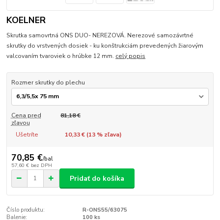
KOELNER
Skrutka samovrtná ONS DUO- NEREZOVÁ. Nerezové samozávrtné
skrutky do vrstvených dosiek - ku konštrukciám prevedených žiarovým
valcovaním tvaroviek o hrúbke 12 mm.
celý popis
Rozmer skrutky do plechu
Cena pred
81,18 €
zľavou
Ušetríte
10,33 € (
13
% zľava)
70,85 €
/
bal
57,60 €
bez DPH
Pridať do košíka
Číslo produktu:
R-ONS55/63075
Balenie:
100 ks