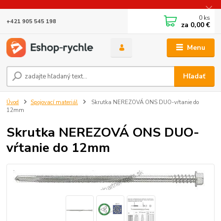
0
ks
+421 905 545 198
za
0,00 €
Menu
Hľadať
Úvod
Spojovací materiál
Skrutka NEREZOVÁ ONS DUO-vŕtanie do
12mm
Skrutka NEREZOVÁ ONS DUO-
vŕtanie do 12mm