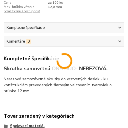
Cena:
za 100 ks
Max. hrúbka vŕtania:
12,0 mm
Strážiť cenu / dostupnosť
Kompletné špecifikácie
Komentáre
0
Kompletné špecifikácie
Skrutka samovrtná ONS DUO- NEREZOVÁ.
Nerezové samozávrtné skrutky do vrstvených dosiek - ku
konštrukciám prevedených žiarovým valcovaním tvaroviek o
hrúbke 12 mm.
Tovar zaradený v kategóriách
Spojovací materiál