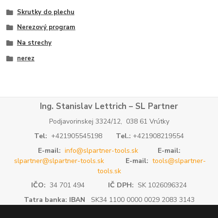
Skrutky do plechu
Nerezový program
Na strechy
nerez
Ing. Stanislav Lettrich – SL Partner
Podjavorinskej 3324/12, 038 61 Vrútky
Tel:
+421905545198
Tel.:
+421908219554
E-mail:
info@slpartner-tools.sk
E-mail:
slpartner@slpartner-tools.sk
E-mail:
tools@slpartner-
tools.sk
IČO:
34 701 494
IČ DPH:
SK 1026096324
Tatra banka: IBAN
SK34 1100 0000 0029 2083 3143