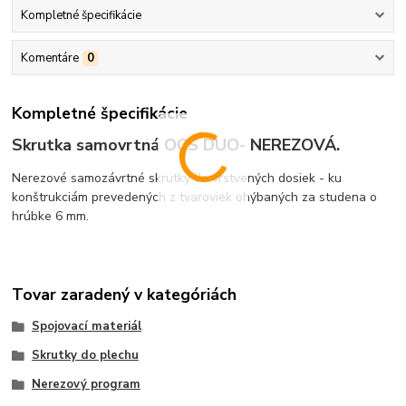
Kompletné špecifikácie
Komentáre
0
Kompletné špecifikácie
Skrutka samovrtná OCS DUO- NEREZOVÁ.
Nerezové samozávrtné skrutky do vrstvených dosiek - ku
konštrukciám prevedených z tvaroviek ohýbaných za studena o
hrúbke 6 mm.
Tovar zaradený v kategóriách
Spojovací materiál
Skrutky do plechu
Nerezový program