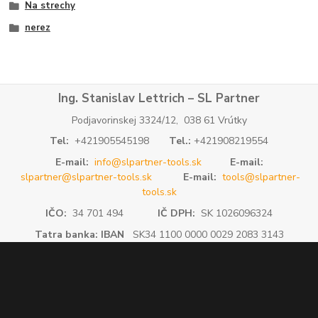
Na strechy
nerez
Ing. Stanislav Lettrich – SL Partner
Podjavorinskej 3324/12, 038 61 Vrútky
Tel:
+421905545198
Tel.:
+421908219554
E-mail:
info@slpartner-tools.sk
E-mail:
slpartner@slpartner-tools.sk
E-mail:
tools@slpartner-
tools.sk
IČO:
34 701 494
IČ DPH:
SK 1026096324
Tatra banka: IBAN
SK34 1100 0000 0029 2083 3143