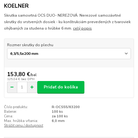
KOELNER
Skrutka samovrtná OCS DUO- NEREZOVÁ. Nerezové samozávrtné
skrutky do vrstvených dosiek - ku konštrukciám prevedených z tvaroviek
ohýbaných za studena o hrúbke 6 mm.
celý popis
Rozmer skrutky do plechu
153,80 €
/
bal
125,04 €
bez DPH
Pridať do košíka
Číslo produktu:
R-OCS55/63200
Balenie:
100 ks
Cena:
za 100 ks
Max. hrúbka vŕtania:
6,0 mm
Strážiť cenu / dostupnosť