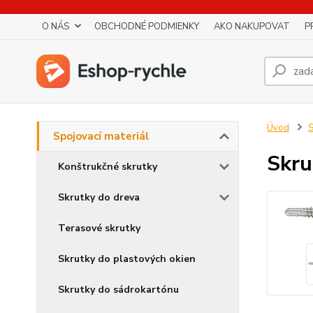
O NÁS
OBCHODNÉ PODMIENKY
AKO NAKUPOVAT
P
Úvod
S
Spojovací materiál
Skr
Konštrukčné skrutky
Skrutky do dreva
Terasové skrutky
Skrutky do plastových okien
Skrutky do sádrokartónu