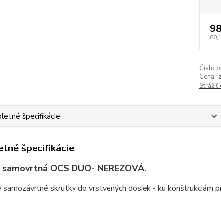
98
80,
Číslo p
Cena:
Strážiť
etné špecifikácie
tné špecifikácie
a samovrtná OCS DUO- NEREZOVÁ.
 samozávrtné skrutky do vrstvených dosiek - ku konštrukciám p