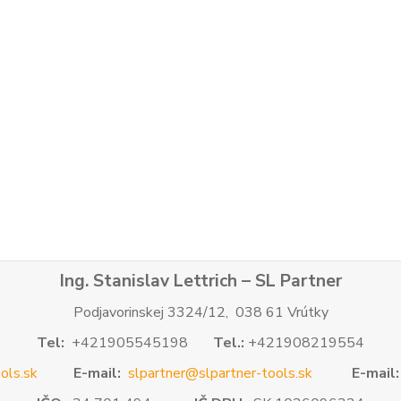
Ing. Stanislav Lettrich – SL Partner
Podjavorinskej 3324/12, 038 61 Vrútky
Tel:
+421905545198
Tel.:
+421908219554
ols.sk
E-mail:
slpartner@slpartner-tools.sk
E-mail: