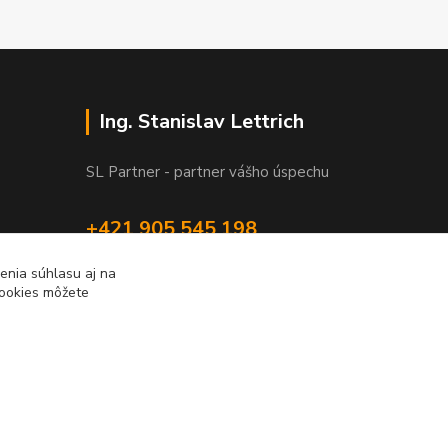
Ing. Stanislav Lettrich
SL Partner - partner vášho úspechu
+421 905 545 198
NONSTOP
enia súhlasu aj na
cookies môžete
info@slpartner-tools.sk
Vytvorené na
Eshop-rychlo.sk