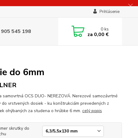
Prihlásenie
0
ks
 905 545 198
za
0,00 €
ie do 6mm
LNER
ka samovrtná OCS DUO- NEREZOVÁ. Nerezové samozávrtné
y do vrstvených dosiek - ku konštrukciám prevedených z
iek ohýbaných za studena o hrúbke 6 mm.
celý popis
mer skrutky do
chu