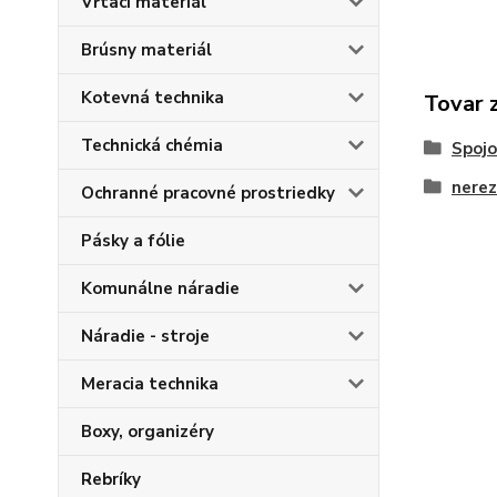
Vŕtací materiál
Brúsny materiál
Kotevná technika
Tovar 
Technická chémia
Spojo
nerez
Ochranné pracovné prostriedky
Pásky a fólie
Komunálne náradie
Náradie - stroje
Meracia technika
Boxy, organizéry
Rebríky