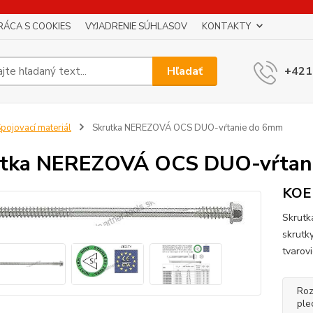
RÁCA S COOKIES
VYJADRENIE SÚHLASOV
KONTAKTY
Hľadať
+421
pojovací materiál
Skrutka NEREZOVÁ OCS DUO-vŕtanie do 6mm
utka NEREZOVÁ OCS DUO-vŕtan
KOE
Skrut
skrutk
tvarov
Roz
ple