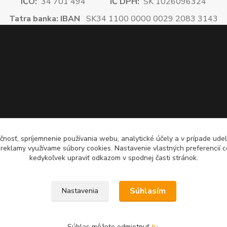
IČO:
34 701 494
IČ DPH:
SK 1026096324
Tatra banka: IBAN
SK34 1100 0000 0029 2083 3143
čnosť, spríjemnenie používania webu, analytické účely a v prípade udel
a reklamy využívame súbory cookies. Nastavenie vlastných preferencií 
kedykoľvek upraviť odkazom v spodnej časti stránok.
Súhlasím
Nastavenia
Súhlas môžete odmietnuť
tu
.