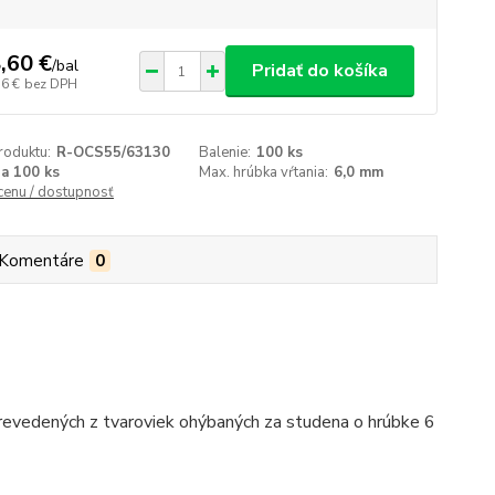
,60 €
/
bal
Pridať do košíka
16 €
bez DPH
roduktu:
R-OCS55/63130
Balenie:
100 ks
za 100 ks
Max. hrúbka vŕtania:
6,0 mm
 cenu / dostupnosť
Komentáre
0
revedených z tvaroviek ohýbaných za studena o hrúbke 6