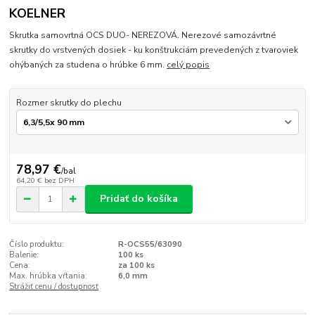
KOELNER
Skrutka samovrtná OCS DUO- NEREZOVÁ. Nerezové samozávrtné
skrutky do vrstvených dosiek - ku konštrukciám prevedených z tvaroviek
ohýbaných za studena o hrúbke 6 mm.
celý popis
Rozmer skrutky do plechu
78,97 €
/
bal
64,20 €
bez DPH
Pridať do košíka
Číslo produktu:
R-OCS55/63090
Balenie:
100 ks
Cena:
za 100 ks
Max. hrúbka vŕtania:
6,0 mm
Strážiť cenu / dostupnosť