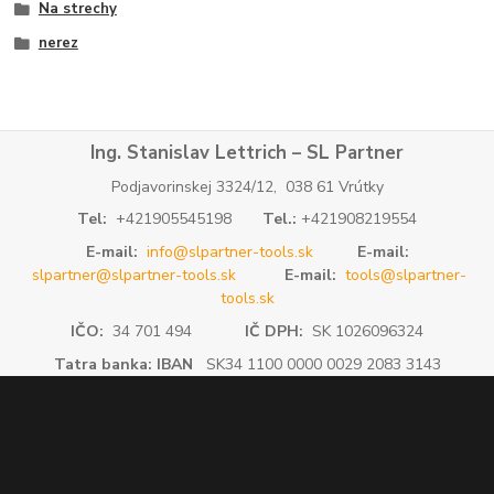
Na strechy
nerez
Ing. Stanislav Lettrich – SL Partner
Podjavorinskej 3324/12, 038 61 Vrútky
Tel:
+421905545198
Tel.:
+421908219554
E-mail:
info@slpartner-tools.sk
E-mail:
slpartner@slpartner-tools.sk
E-mail:
tools@slpartner-
tools.sk
IČO:
34 701 494
IČ DPH:
SK 1026096324
Tatra banka: IBAN
SK34 1100 0000 0029 2083 3143