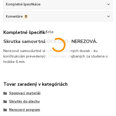
Kompletné špecifikácie
Komentáre
0
Kompletné špecifikácie
Skrutka samovrtná OCS DUO- NEREZOVÁ.
Nerezové samozávrtné skrutky do vrstvených dosiek - ku
konštrukciám prevedených z tvaroviek ohýbaných za studena o
hrúbke 6 mm.
Tovar zaradený v kategóriách
Spojovací materiál
Skrutky do plechu
Nerezový program