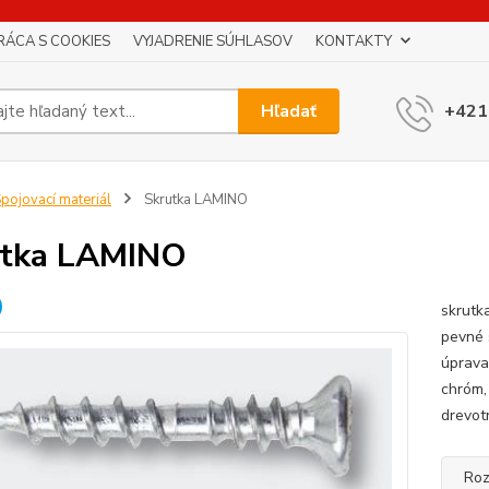
RÁCA S COOKIES
VYJADRENIE SÚHLASOV
KONTAKTY
Hľadať
+421
pojovací materiál
Skrutka LAMINO
utka LAMINO
skrutk
pevné 
úprava
chróm,
drevot
Roz