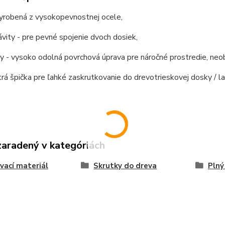
vyrobená z vysokopevnostnej ocele,
vity - pre pevné spojenie dvoch dosiek,
ly - vysoko odolná povrchová úprava pre náročné prostredie, n
trá špička pre ľahké zaskrutkovanie do drevotrieskovej dosky / l
zaradený v kategóriách
vací materiál
Skrutky do dreva
Plný