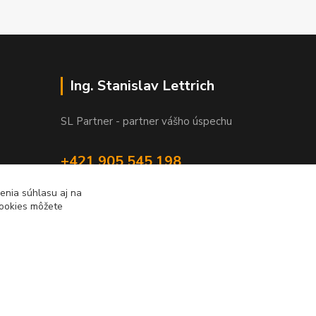
Ing. Stanislav Lettrich
SL Partner - partner vášho úspechu
+421 905 545 198
NONSTOP
enia súhlasu aj na
cookies môžete
info@slpartner-tools.sk
Vytvorené na
Eshop-rychlo.sk