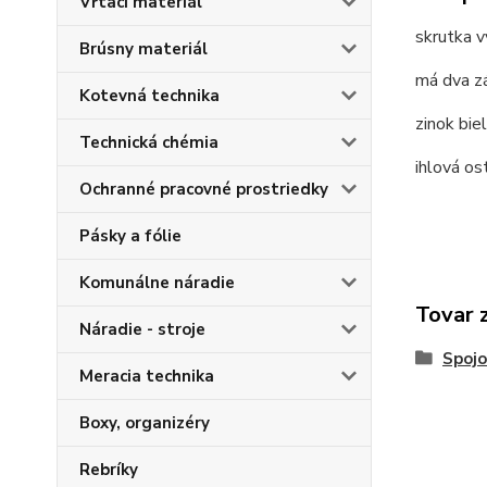
Vŕtací materiál
skrutka 
Brúsny materiál
má dva zá
Kotevná technika
zinok bie
Technická chémia
ihlová os
Ochranné pracovné prostriedky
Pásky a fólie
Komunálne náradie
Tovar 
Náradie - stroje
Spojo
Meracia technika
Boxy, organizéry
Rebríky