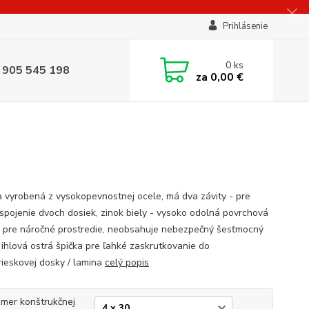
Prihlásenie
0
ks
 905 545 198
za
0,00 €
a vyrobená z vysokopevnostnej ocele, má dva závity - pre
spojenie dvoch dosiek, zinok biely - vysoko odolná povrchová
 pre náročné prostredie, neobsahuje nebezpečný šesťmocný
 ihlová ostrá špička pre ľahké zaskrutkovanie do
rieskovej dosky / lamina
celý popis
mer konštrukčnej