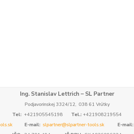
Ing. Stanislav Lettrich – SL Partner
Podjavorinskej 3324/12, 038 61 Vrútky
Tel:
+421905545198
Tel.:
+421908219554
ols.sk
E-mail:
slpartner@slpartner-tools.sk
E-mail: