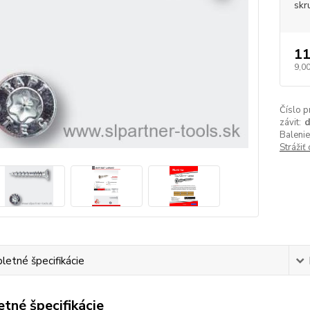
skr
11
9,00
Číslo p
závit:
d
Balenie
Strážiť
etné špecifikácie
tné špecifikácie