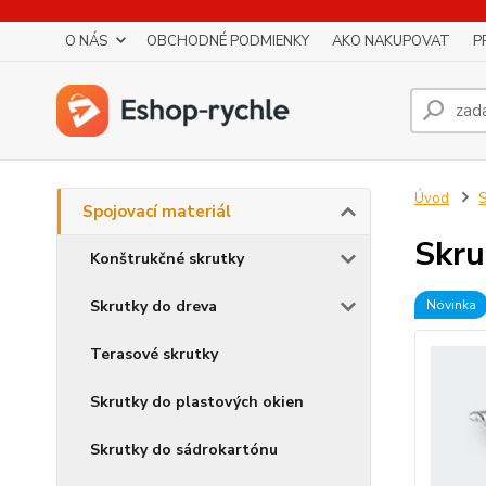
O NÁS
OBCHODNÉ PODMIENKY
AKO NAKUPOVAT
P
Úvod
S
Spojovací materiál
Skr
Konštrukčné skrutky
Skrutky do dreva
Novinka
Terasové skrutky
Skrutky do plastových okien
Skrutky do sádrokartónu