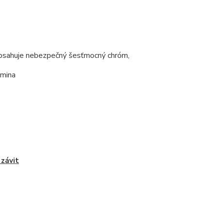
eobsahuje nebezpečný šesťmocný chróm,
amina
 závit