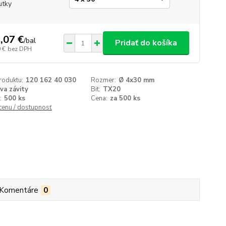
utky
,07 €
/
bal
Pridať do košíka
 €
bez DPH
roduktu:
120 162 40 030
Rozmer:
Ø 4x30 mm
va závity
Bit:
TX20
:
500 ks
Cena:
za 500 ks
 cenu / dostupnosť
Komentáre
0