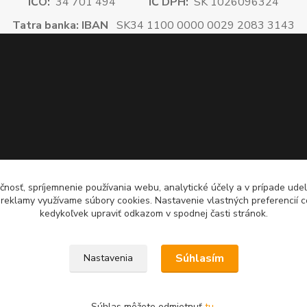
IČO:
34 701 494
IČ DPH:
SK 1026096324
Tatra banka: IBAN
SK34 1100 0000 0029 2083 3143
čnosť, spríjemnenie používania webu, analytické účely a v prípade udel
a reklamy využívame súbory cookies. Nastavenie vlastných preferencií 
kedykoľvek upraviť odkazom v spodnej časti stránok.
Súhlasím
Nastavenia
Súhlas môžete odmietnuť
tu
.