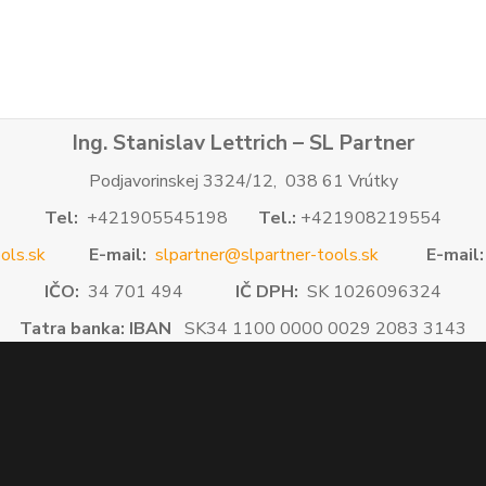
Ing. Stanislav Lettrich – SL Partner
Podjavorinskej 3324/12, 038 61 Vrútky
Tel:
+421905545198
Tel.:
+421908219554
ols.sk
E-mail:
slpartner@slpartner-tools.sk
E-mail:
IČO:
34 701 494
IČ DPH:
SK 1026096324
Tatra banka: IBAN
SK34 1100 0000 0029 2083 3143