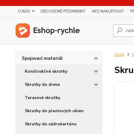
O NÁS
OBCHODNÉ PODMIENKY
AKO NAKUPOVAT
P
Úvod
S
Spojovací materiál
Skru
Konštrukčné skrutky
Skrutky do dreva
Terasové skrutky
Skrutky do plastových okien
Skrutky do sádrokartónu