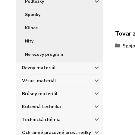
Podložky
Sponky
Klince
Tovar 
Nity
Spojo
Nerezový program
Rezný materiál
Vŕtací materiál
Brúsny materiál
Kotevná technika
Technická chémia
Ochranné pracovné prostriedky