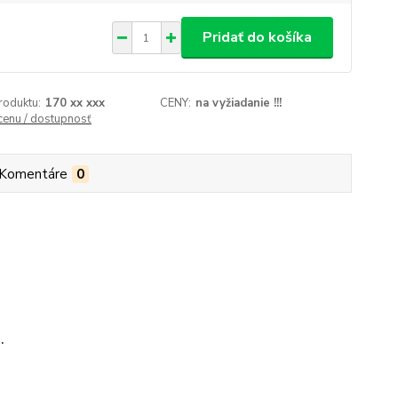
Pridať do košíka
roduktu:
170 xx xxx
CENY:
na vyžiadanie !!!
 cenu / dostupnosť
Komentáre
0
.