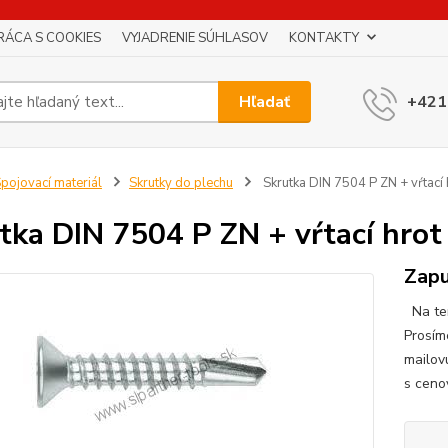
RÁCA S COOKIES
VYJADRENIE SÚHLASOV
KONTAKTY
Hľadať
+421
pojovací materiál
Skrutky do plechu
Skrutka DIN 7504 P ZN + vŕtací 
tka DIN 7504 P ZN + vŕtací hrot
Zapu
Na ten
Prosím
mailov
s ceno