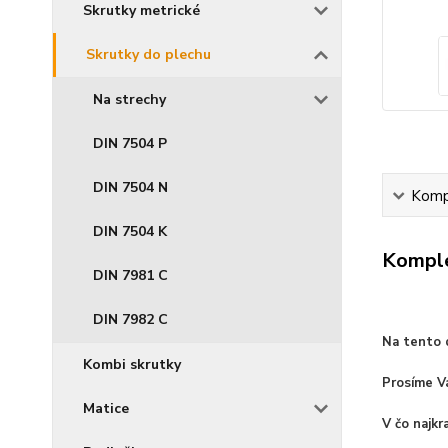
Skrutky metrické
Skrutky do plechu
Na strechy
DIN 7504 P
DIN 7504 N
Kompl
DIN 7504 K
Komple
DIN 7981 C
DIN 7982 C
Na tento d
Kombi skrutky
Prosíme Vá
Matice
V čo najk