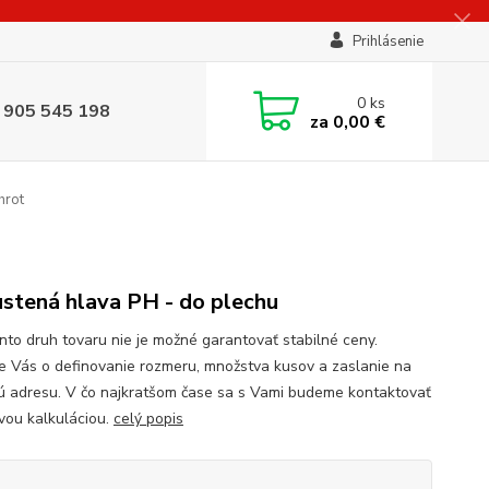
Prihlásenie
0
ks
 905 545 198
za
0,00 €
hrot
stená hlava PH - do plechu
to druh tovaru nie je možné garantovať stabilné ceny.
e Vás o definovanie rozmeru, množstva kusov a zaslanie na
ú adresu. V čo najkratšom čase sa s Vami budeme kontaktovať
vou kalkuláciou.
celý popis