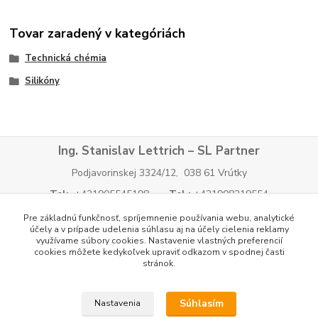
Tovar zaradený v kategóriách
Technická chémia
Silikóny
Ing. Stanislav Lettrich – SL Partner
Podjavorinskej 3324/12, 038 61 Vrútky
Tel:
+421905545198
Tel.:
+421908219554
E-mail:
info@slpartner-tools.sk
E-mail:
Pre základnú funkčnosť, spríjemnenie používania webu, analytické
slpartner@slpartner-tools.sk
E-mail:
tools@slpartner-
účely a v prípade udelenia súhlasu aj na účely cielenia reklamy
využívame súbory cookies. Nastavenie vlastných preferencií
tools.sk
cookies môžete kedykoľvek upraviť odkazom v spodnej časti
stránok.
IČO:
34 701 494
IČ DPH:
SK 1026096324
Tatra banka: IBAN
SK34 1100 0000 0029 2083 3143
Súhlasím
Nastavenia