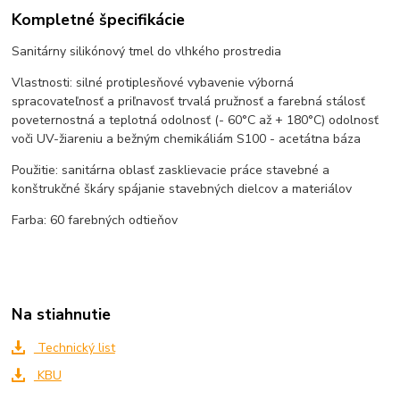
Kompletné špecifikácie
Sanitárny silikónový tmel do vlhkého prostredia
Vlastnosti: silné protiplesňové vybavenie výborná
spracovateľnosť a priľnavosť trvalá pružnosť a farebná stálosť
poveternostná a teplotná odolnosť (- 60°C až + 180°C) odolnosť
voči UV-žiareniu a bežným chemikáliám S100 - acetátna báza
Použitie: sanitárna oblasť zasklievacie práce stavebné a
konštrukčné škáry spájanie stavebných dielcov a materiálov
Farba: 60 farebných odtieňov
Na stiahnutie
Technický list
KBU