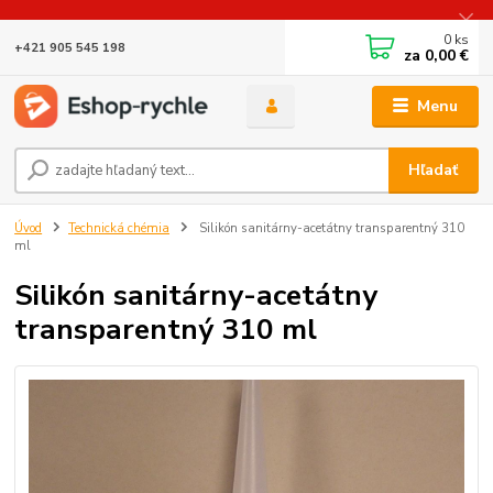
0
ks
+421 905 545 198
za
0,00 €
Menu
Hľadať
Úvod
Technická chémia
Silikón sanitárny-acetátny transparentný 310
ml
Silikón sanitárny-acetátny
transparentný 310 ml