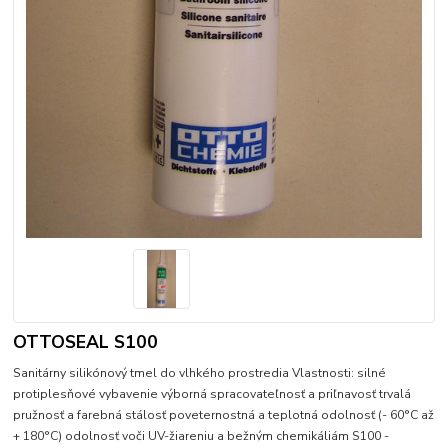
OTTOSEAL S100
Sanitárny silikónový tmel do vlhkého prostredia Vlastnosti: silné
protiplesňové vybavenie výborná spracovateľnosť a priľnavosť trvalá
pružnosť a farebná stálosť poveternostná a teplotná odolnosť (- 60°C až
+ 180°C) odolnosť voči UV-žiareniu a bežným chemikáliám S100 -