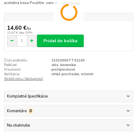
acetátna báza Použitie: sanitár...
celý popis
14,60 €
/
ks
11,87 €
bez DPH
Pridať do košíka
Číslo produktu:
21010000TT32100
Podklad:
sklo, keramika
Vlastnosti:
protiplesňové
Aplikácia:
vlhké prostredie, interiér
Strážiť cenu / dostupnosť
Kompletné špecifikácie
Komentáre
0
Na stiahnutie