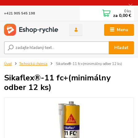
0
ks
+421 905 545 198
za
0,00 €
Menu
Hľadať
Úvod
Technická chémia
Sikaflex®-11 fc+(minimálny odber 12 ks)
Sikaflex®-11 fc+(minimálny
odber 12 ks)