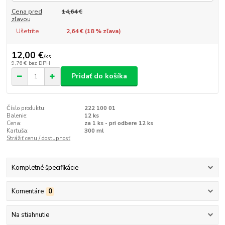
Cena pred
14,64 €
zľavou
Ušetríte
2,64 € (
18
% zľava)
12,00 €
/
ks
9,76 €
bez DPH
Pridať do košíka
Číslo produktu:
222 100 01
Balenie:
12 ks
Cena:
za 1 ks - pri odbere 12 ks
Kartuša:
300 ml
Strážiť cenu / dostupnosť
Kompletné špecifikácie
Komentáre
0
Na stiahnutie