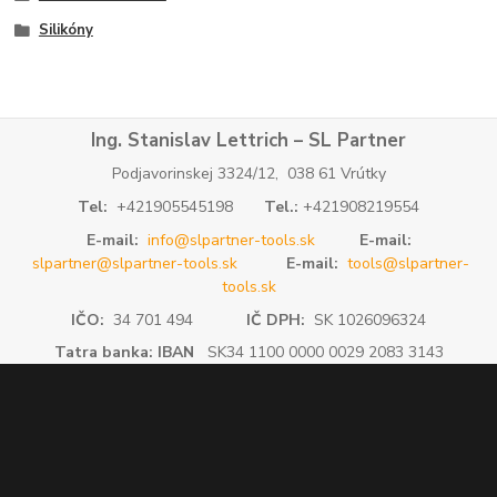
Silikóny
Ing. Stanislav Lettrich – SL Partner
Podjavorinskej 3324/12, 038 61 Vrútky
Tel:
+421905545198
Tel.:
+421908219554
E-mail:
info@slpartner-tools.sk
E-mail:
slpartner@slpartner-tools.sk
E-mail:
tools@slpartner-
tools.sk
IČO:
34 701 494
IČ DPH:
SK 1026096324
Tatra banka: IBAN
SK34 1100 0000 0029 2083 3143