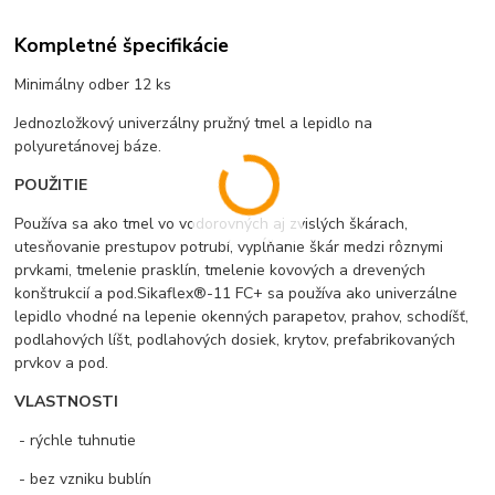
Kompletné špecifikácie
Minimálny odber 12 ks
Jednozložkový univerzálny pružný tmel a lepidlo na
polyuretánovej báze.
POUŽITIE
Používa sa ako tmel vo vodorovných aj zvislých škárach,
utesňovanie prestupov potrubí, vypĺňanie škár medzi rôznymi
prvkami, tmelenie prasklín, tmelenie kovových a drevených
konštrukcií a pod.Sikaflex®-11 FC+ sa používa ako univerzálne
lepidlo vhodné na lepenie okenných parapetov, prahov, schodíšť,
podlahových líšt, podlahových dosiek, krytov, prefabrikovaných
prvkov a pod.
VLASTNOSTI
- rýchle tuhnutie
- bez vzniku bublín