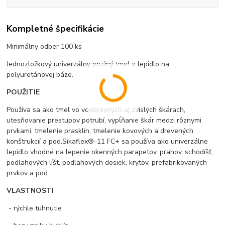
Kompletné špecifikácie
Minimálny odber 100 ks
Jednozložkový univerzálny pružný tmel a lepidlo na
polyuretánovej báze.
POUŽITIE
Používa sa ako tmel vo vodorovných aj zvislých škárach,
utesňovanie prestupov potrubí, vypĺňanie škár medzi rôznymi
prvkami, tmelenie prasklín, tmelenie kovových a drevených
konštrukcií a pod.Sikaflex®-11 FC+ sa používa ako univerzálne
lepidlo vhodné na lepenie okenných parapetov, prahov, schodíšť,
podlahových líšt, podlahových dosiek, krytov, prefabrikovaných
prvkov a pod.
VLASTNOSTI
- rýchle tuhnutie