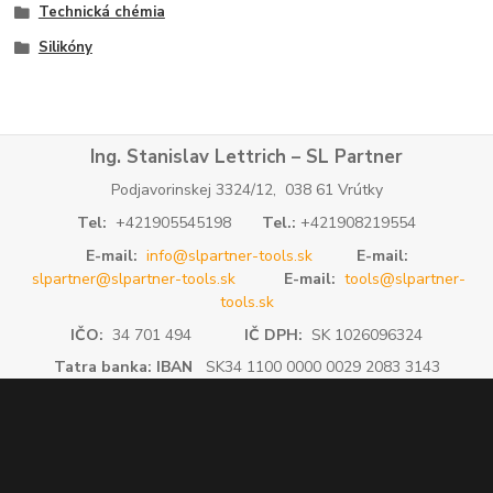
Technická chémia
Silikóny
Ing. Stanislav Lettrich – SL Partner
Podjavorinskej 3324/12, 038 61 Vrútky
Tel:
+421905545198
Tel.:
+421908219554
E-mail:
info@slpartner-tools.sk
E-mail:
slpartner@slpartner-tools.sk
E-mail:
tools@slpartner-
tools.sk
IČO:
34 701 494
IČ DPH:
SK 1026096324
Tatra banka: IBAN
SK34 1100 0000 0029 2083 3143