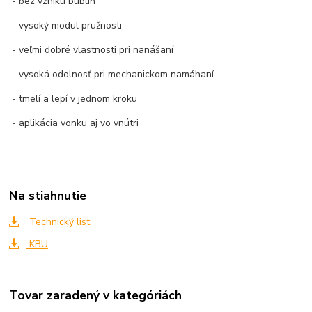
- bez vzniku bublín
- vysoký modul pružnosti
- veľmi dobré vlastnosti pri nanášaní
- vysoká odolnosť pri mechanickom namáhaní
- tmelí a lepí v jednom kroku
- aplikácia vonku aj vo vnútri
Na stiahnutie
Technický list
KBU
Tovar zaradený v kategóriách