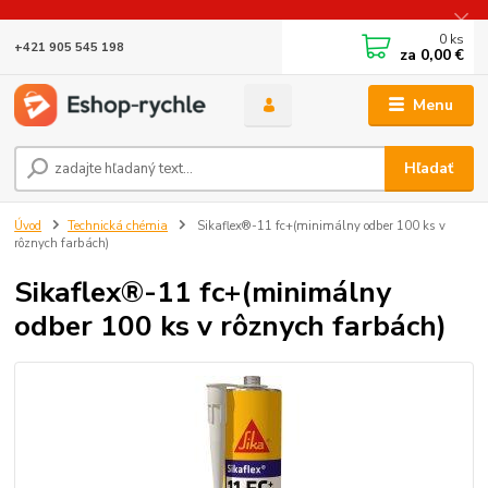
0
ks
+421 905 545 198
za
0,00 €
Menu
Hľadať
Úvod
Technická chémia
Sikaflex®-11 fc+(minimálny odber 100 ks v
rôznych farbách)
Sikaflex®-11 fc+(minimálny
odber 100 ks v rôznych farbách)