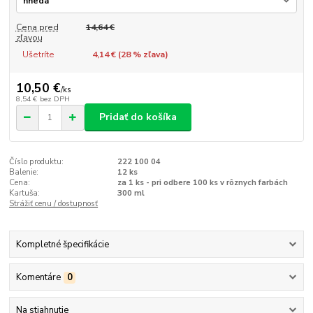
Cena pred
14,64 €
zľavou
Ušetríte
4,14 € (
28
% zľava)
10,50 €
/
ks
8,54 €
bez DPH
Pridať do košíka
Číslo produktu:
222 100 04
Balenie:
12 ks
Cena:
za 1 ks - pri odbere 100 ks v rôznych farbách
Kartuša:
300 ml
Strážiť cenu / dostupnosť
Kompletné špecifikácie
Komentáre
0
Na stiahnutie