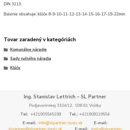
DIN 3113.
Balenie obsahuje: kľúče 8-9-10-11-12-13-14-15-16-17-19-22mm
Tovar zaradený v kategóriách
Komunálne náradie
Sady ručného náradia
Kľúče
Ing. Stanislav Lettrich – SL Partner
Podjavorinskej 3324/12, 038 61 Vrútky
Tel:
+421905545198
Tel.:
+421908219554
E-mail:
info@slpartner-tools.sk
E-mail:
slpartner@slpartner-tools.sk
E-mail:
tools@slpartner-