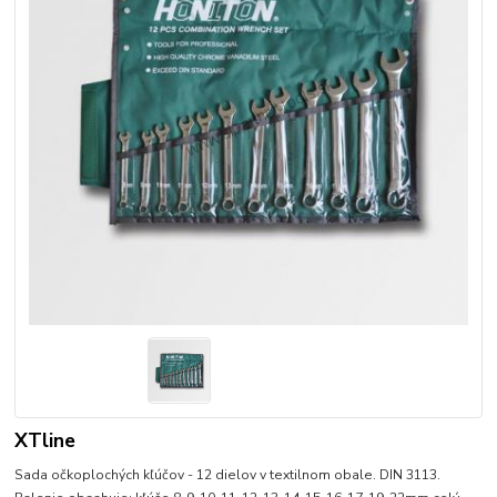
XTline
Sada očkoplochých kľúčov - 12 dielov v textilnom obale. DIN 3113.