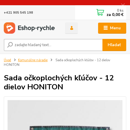
0
ks
+421 905 545 198
za
0,00 €
Menu
Hľadať
Úvod
Komunálne náradie
Sada očkoplochých kľúčov - 12 dielov
HONITON
Sada očkoplochých kľúčov - 12
dielov HONITON