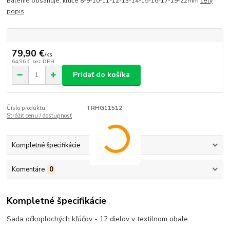
Balenie obsahuje: kľúče 8-9-10-11-12-13-14-15-16-17-19-22mm
celý
popis
79,90 €
/
ks
64,96 €
bez DPH
Pridať do košíka
Číslo produktu:
TRHG11512
Strážiť cenu / dostupnosť
Kompletné špecifikácie
Komentáre
0
Kompletné špecifikácie
Sada očkoplochých kľúčov - 12 dielov v textilnom obale.