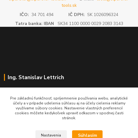
tools.sk
IČO:
34 701 494
IČ DPH:
SK 1026096324
Tatra banka: IBAN
SK34 1100 0000 0029 2083 3143
Ing. Stanislav Lettrich
SL Partner - partner vášho úspechu
Pre základnú funkčnosť, spríjemnenie používania webu, analytické
účely a v prípade udelenia súhlasu aj na účely cielenia reklamy
+421 905 545 198
využívame súbory cookies. Nastavenie vlastných preferencií
NONSTOP
cookies môžete kedykoľvek upraviť odkazom v spodnej časti
stránok.
info@slpartner-tools.sk
Súhlasím
Nastavenia