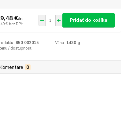
9,48 €
/
ks
Pridať do košíka
,40 €
bez DPH
roduktu:
850 002015
Váha:
1430 g
 cenu / dostupnosť
Komentáre
0