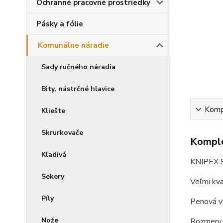
Ochranné pracovné prostriedky
Pásky a fólie
Komunálne náradie
Sady ručného náradia
Bity, nástrčné hlavice
Kompl
Kliešte
Skrurkovače
Komple
Kladivá
KNIPEX S
Sekery
Veľmi kva
Píly
Penová vl
Nože
Rozmery, 