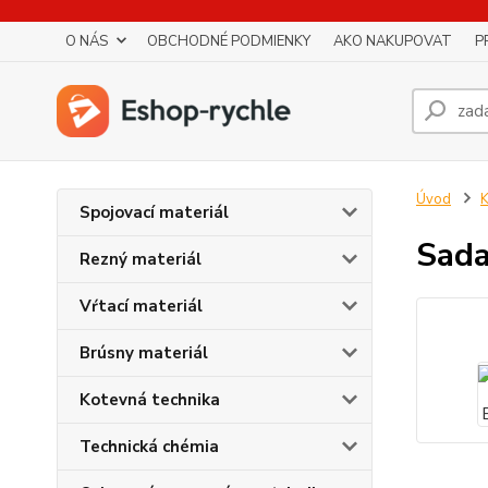
O NÁS
OBCHODNÉ PODMIENKY
AKO NAKUPOVAT
P
Úvod
K
Spojovací materiál
Sada
Rezný materiál
Vŕtací materiál
Brúsny materiál
Kotevná technika
Technická chémia