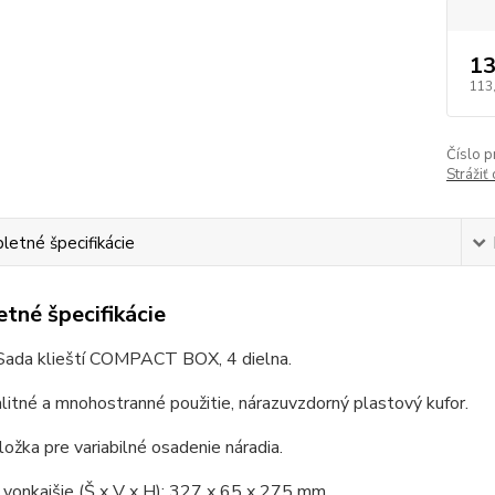
13
113
Číslo p
Strážiť
etné špecifikácie
tné špecifikácie
ada klieští COMPACT BOX, 4 dielna.
litné a mnohostranné použitie, nárazuvzdorný plastový kufor.
ožka pre variabilné osadenie náradia.
vonkajšie (Š x V x H): 327 x 65 x 275 mm.