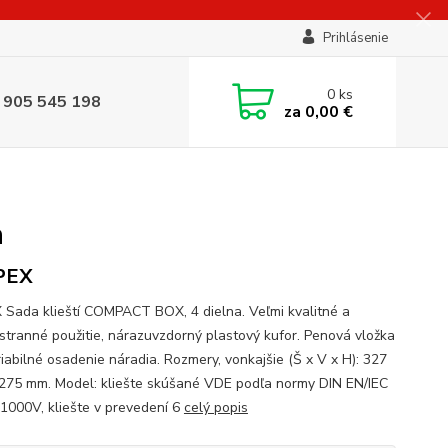
Prihlásenie
0
ks
 905 545 198
za
0,00 €
a
PEX
 Sada klieští COMPACT BOX, 4 dielna. Veľmi kvalitné a
tranné použitie, nárazuvzdorný plastový kufor. Penová vložka
riabilné osadenie náradia. Rozmery, vonkajšie (Š x V x H): 327
 275 mm. Model: kliešte skúšané VDE podľa normy DIN EN/IEC
1000V, kliešte v prevedení 6
celý popis