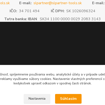
ols.sk
E-mail:
slpartner@slpartner-tools.sk
E-mail:
IČO:
34 701 494
IČ DPH:
SK 1026096324
Tatra banka: IBAN
SK34 1100 0000 0029 2083 3143
čnosť, spríjemnenie používania webu, analytické účely a v prípade udel
a reklamy využívame súbory cookies. Nastavenie vlastných preferencií 
kedykoľvek upraviť odkazom v spodnej časti stránok.
Súhlasím
Nastavenia