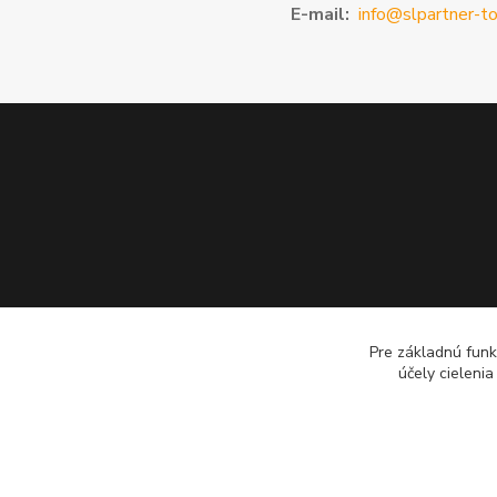
E-mail:
info@slpartner-to
Pre základnú funk
účely cieleni