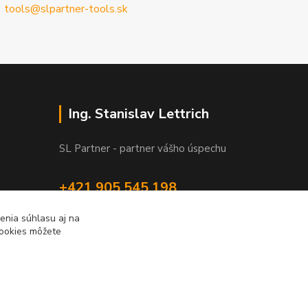
tools@slpartner-tools.sk
Ing. Stanislav Lettrich
SL Partner - partner vášho úspechu
+421 905 545 198
NONSTOP
enia súhlasu aj na
cookies môžete
info@slpartner-tools.sk