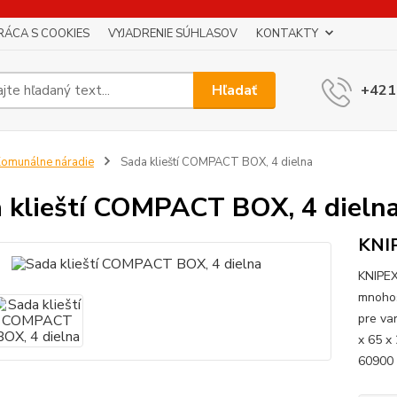
RÁCA S COOKIES
VYJADRENIE SÚHLASOV
KONTAKTY
Hľadať
+421
omunálne náradie
Sada klieští COMPACT BOX, 4 dielna
 klieští COMPACT BOX, 4 dieln
KNI
KNIPEX
mnohos
pre va
x 65 x
60900 