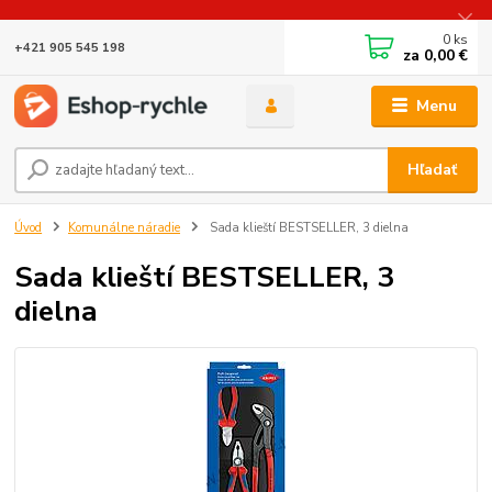
0
ks
+421 905 545 198
za
0,00 €
Menu
Hľadať
Úvod
Komunálne náradie
Sada klieští BESTSELLER, 3 dielna
Sada klieští BESTSELLER, 3
dielna