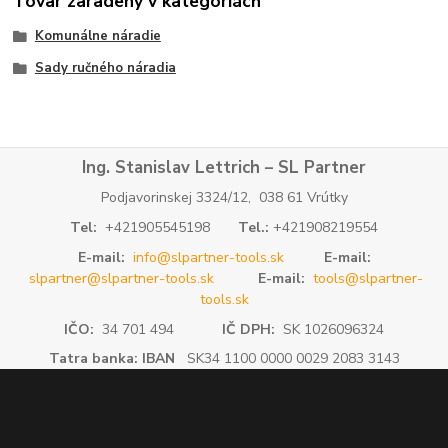
Tovar zaradený v kategóriách
Komunálne náradie
Sady ručného náradia
Ing. Stanislav Lettrich – SL Partner
Podjavorinskej 3324/12, 038 61 Vrútky
Tel:
+421905545198
Tel.:
+421908219554
E-mail:
info@slpartner-tools.sk
E-mail:
slpartner@slpartner-tools.sk
E-mail:
tools@slpartner-
tools.sk
IČO:
34 701 494
IČ DPH:
SK 1026096324
Tatra banka: IBAN
SK34 1100 0000 0029 2083 3143