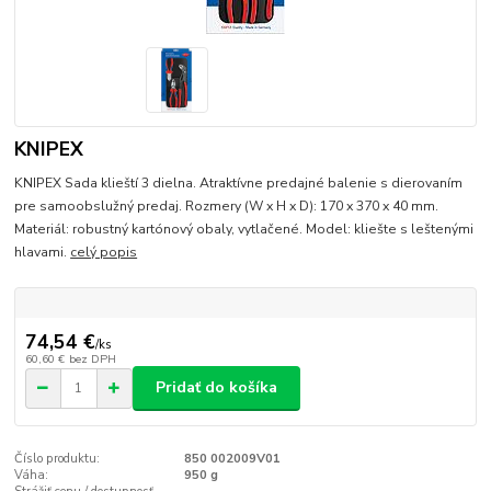
KNIPEX
KNIPEX Sada klieští 3 dielna. Atraktívne predajné balenie s dierovaním
pre samoobslužný predaj. Rozmery (W x H x D): 170 x 370 x 40 mm.
Materiál: robustný kartónový obaly, vytlačené. Model: kliešte s leštenými
hlavami.
celý popis
74,54 €
/
ks
60,60 €
bez DPH
Pridať do košíka
Číslo produktu:
850 002009V01
Váha:
950 g