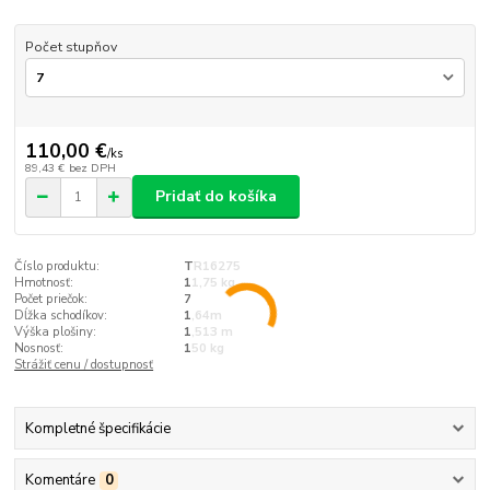
Počet stupňov
110,00 €
/
ks
89,43 €
bez DPH
Pridať do košíka
Číslo produktu:
TR16275
Hmotnosť:
11,75 kg
Počet priečok:
7
Dĺžka schodíkov:
1,64m
Výška plošiny:
1,513 m
Nosnosť:
150 kg
Strážiť cenu / dostupnosť
Kompletné špecifikácie
Komentáre
0