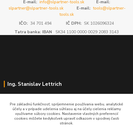
E-mail:
info@slpartner-tools.sk
E-mail:
slpartner@slpartner-tools.sk
E-mail:
tools@slpartner-
tools.sk
IČO:
34 701 494
IČ DPH:
SK 1026096324
Tatra banka: IBAN
SK34 1100 0000 0029 2083 3143
Ing. Stanislav Lettrich
SL Partner - partner vášho úspechu
Pre základnú funkčnosť, spríjemnenie používania webu, analytické
účely a v prípade udelenia súhlasu aj na účely cielenia reklamy
+421 905 545 198
využívame súbory cookies. Nastavenie vlastných preferencií
NONSTOP
cookies môžete kedykoľvek upraviť odkazom v spodnej časti
stránok.
info@slpartner-tools.sk