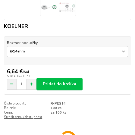
KOELNER
Rozmer podložky
6,64 €
/
bal
5,40 €
bez DPH
Pridať do košíka
Číslo produktu:
R-PES14
Balenie:
100 ks
Cena:
za 100 ks
Strážiť cenu / dostupnosť