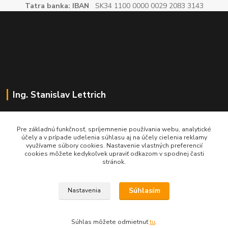
Tatra banka: IBAN
SK34 1100 0000 0029 2083 3143
Ing. Stanislav Lettrich
SL Partner - partner vášho úspechu
Pre základnú funkčnosť, spríjemnenie používania webu, analytické
účely a v prípade udelenia súhlasu aj na účely cielenia reklamy
+421 905 545 198
využívame súbory cookies. Nastavenie vlastných preferencií
NONSTOP
cookies môžete kedykoľvek upraviť odkazom v spodnej časti
stránok.
info@slpartner-tools.sk
Súhlasím
Nastavenia
Súhlas môžete odmietnuť
tu
.