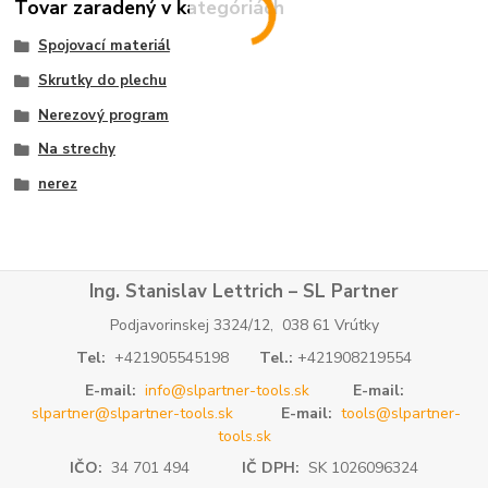
Tovar zaradený v kategóriách
Spojovací materiál
Skrutky do plechu
Nerezový program
Na strechy
nerez
Ing. Stanislav Lettrich – SL Partner
Podjavorinskej 3324/12, 038 61 Vrútky
Tel:
+421905545198
Tel.:
+421908219554
E-mail:
info@slpartner-tools.sk
E-mail:
slpartner@slpartner-tools.sk
E-mail:
tools@slpartner-
tools.sk
IČO:
34 701 494
IČ DPH:
SK 1026096324