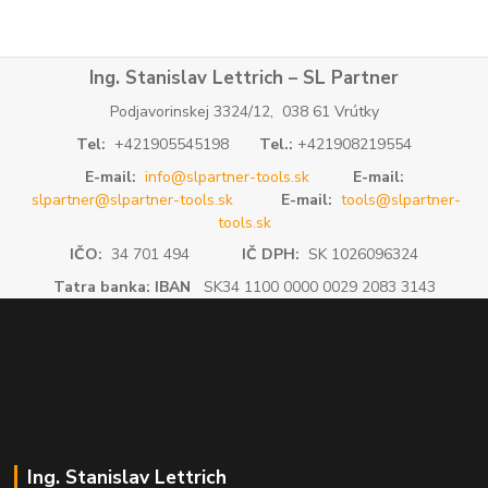
Ing. Stanislav Lettrich – SL Partner
Podjavorinskej 3324/12, 038 61 Vrútky
Tel:
+421905545198
Tel.:
+421908219554
E-mail:
info@slpartner-tools.sk
E-mail:
slpartner@slpartner-tools.sk
E-mail:
tools@slpartner-
tools.sk
IČO:
34 701 494
IČ DPH:
SK 1026096324
Tatra banka: IBAN
SK34 1100 0000 0029 2083 3143
Ing. Stanislav Lettrich