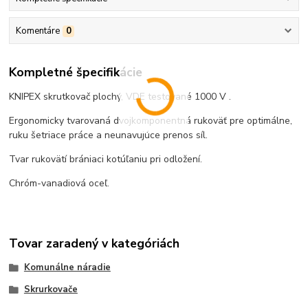
Komentáre
0
Kompletné špecifikácie
KNIPEX skrutkovač plochý, VDE testované 1000 V .
Ergonomicky tvarovaná dvojkomponentná rukoväť pre optimálne,
ruku šetriace práce a neunavujúce prenos síl.
Tvar rukovätí brániaci kotúľaniu pri odložení.
Chróm-vanadiová oceľ.
Tovar zaradený v kategóriách
Komunálne náradie
Skrurkovače