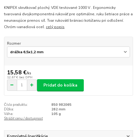
KNIPEX skrutkovač plochý, VDE testované 1000 V . Ergonomicky
tvarovaná dvojkomponentná rukoväť pre optimálne, ruku šetriace práce a
neunavujúce prenos síl. Tvar rukovätí brániaci kotúľaniu pri odložení.
Chróm-vanadiová oceľ.
celý popis
Rozmer
15,58 €
/
ks
12,67 €
bez DPH
Pridať do košíka
Číslo produktu:
850 982065
Dĺžka:
262 mm
Váha:
105 g
Strážiť cenu / dostupnosť
Kompletné špecifikácie