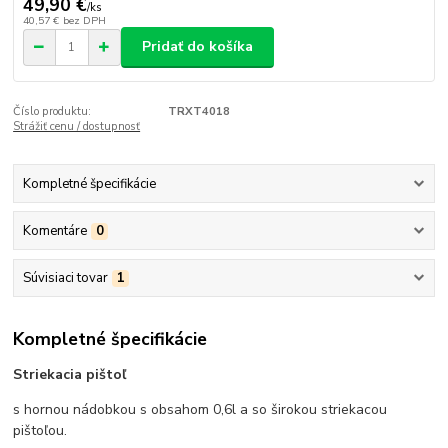
49,90 €
/
ks
40,57 €
bez DPH
Pridať do košíka
Číslo produktu:
TRXT4018
Strážiť cenu / dostupnosť
Kompletné špecifikácie
Komentáre
0
Súvisiaci tovar
1
Kompletné špecifikácie
Striekacia pištoľ
s hornou nádobkou s obsahom 0,6l a so širokou striekacou
pištoľou.