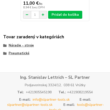
11,00 €
/
ks
8,94 €
bez DPH
Pridať do košíka
Tovar zaradený v kategóriách
Náradie - stroje
Pneumatické
Ing. Stanislav Lettrich – SL Partner
Podjavorinskej 3324/12, 038 61 Vrútky
Tel:
+421905545198
Tel.:
+421908219554
E-mail:
info@slpartner-tools.sk
E-mail:
slpartner@slpartner-tools.sk
E-mail:
tools@slpartner-
tools.sk