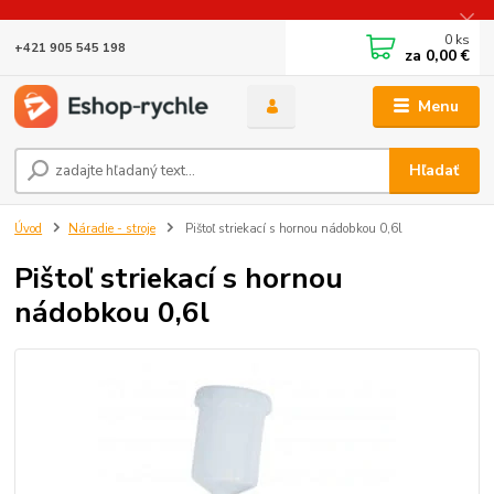
0
ks
+421 905 545 198
za
0,00 €
Menu
Hľadať
Úvod
Náradie - stroje
Pištoľ striekací s hornou nádobkou 0,6l
Pištoľ striekací s hornou
nádobkou 0,6l