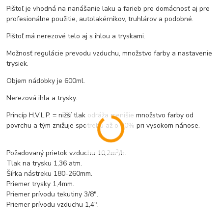
Pištoľ je vhodná na nanášanie laku a farieb pre domácnosť aj pre
profesionálne použitie, autolakérnikov, truhlárov a podobné.
Pištoľ má nerezové telo aj s ihlou a tryskami.
Možnosť regulácie prevodu vzduchu, množstvo farby a nastavenie
trysiek.
Objem nádobky je 600ml.
Nerezová ihla a trysky.
Princíp H.V.L.P. = nižší tlak odráža menišie množstvo farby od
povrchu a tým znižuje spotrebu až o 30% pri vysokom nánose.
3
Požadovaný prietok vzduchu 10,2m
/h.
Tlak na trysku 1,36 atm.
Šírka nástreku 180-260mm.
Priemer trysky 1,4mm.
Priemer prívodu tekutiny 3/8".
Priemer prívodu vzduchu 1,4".