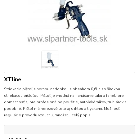
XTline
Striekacia pištoľ s hornou nádobkou s obsahom 0,6l a so širokou
striekacou pištoľou. Pištoľ je vhodná na nanášanie laku a farieb pre
domácnosť aj pre profesionálne použitie, autolakérnikov, truhlárov a
podobné. Pištoľ má nerezové telo aj s ihlou a tryskami. Možnosť
regulácie prevodu vzduchu, množst...
celý popis