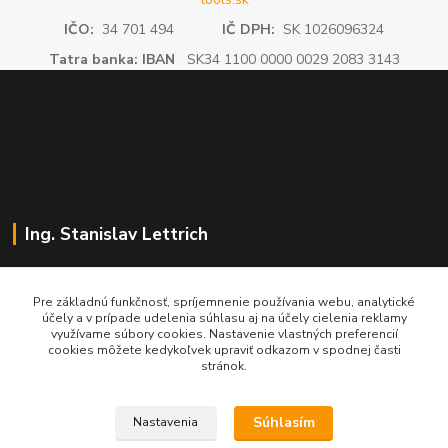
IČO:
34 701 494
IČ DPH:
SK 1026096324
Tatra banka: IBAN
SK34 1100 0000 0029 2083 3143
Ing. Stanislav Lettrich
SL Partner - partner vášho úspechu
Pre základnú funkčnosť, spríjemnenie používania webu, analytické
účely a v prípade udelenia súhlasu aj na účely cielenia reklamy
+421 905 545 198
využívame súbory cookies. Nastavenie vlastných preferencií
NONSTOP
cookies môžete kedykoľvek upraviť odkazom v spodnej časti
stránok.
info@slpartner-tools.sk
Súhlasím
Nastavenia