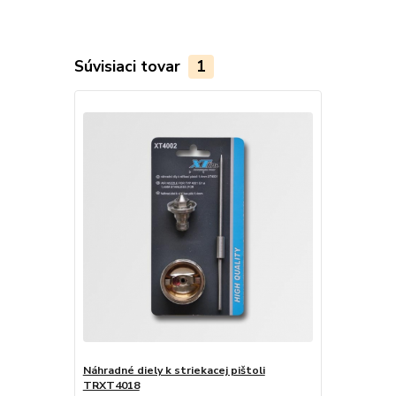
Súvisiaci tovar
1
Náhradné diely k striekacej pištoli
TRXT4018