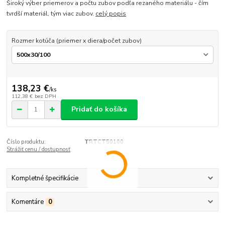
Široký výber priemerov a počtu zubov podľa rezaného materiálu - čím
tvrdší materiál, tým viac zubov.
celý popis
Rozmer kotúča (priemer x diera/počet zubov)
138,23 €
/
ks
112,38 €
bez DPH
Pridať do košíka
Číslo produktu:
TRTCT50100
Strážiť cenu / dostupnosť
Kompletné špecifikácie
Komentáre
0