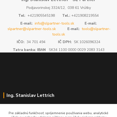
Podjavorinskej 3324/12, 038 61 Vrútky
Tel:
+421905545198
Tel.:
+421908219554
E-mail:
info@slpartner-tools.sk
E-mail:
slpartner@slpartner-tools.sk
E-mail:
tools@slpartner-
tools.sk
IČO:
34 701 494
IČ DPH:
SK 1026096324
Tatra banka: IBAN
SK34 1100 0000 0029 2083 3143
Ing. Stanislav Lettrich
SL Partner - partner vášho úspechu
Pre základnú funkčnosť, spríjemnenie používania webu, analytické