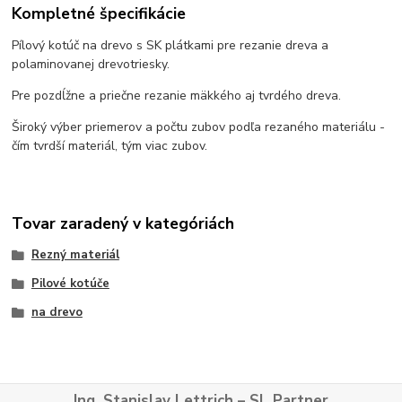
Kompletné špecifikácie
Pílový kotúč na drevo s SK plátkami pre rezanie dreva a
polaminovanej drevotriesky.
Pre pozdĺžne a priečne rezanie mäkkého aj tvrdého dreva.
Široký výber priemerov a počtu zubov podľa rezaného materiálu -
čím tvrdší materiál, tým viac zubov.
Tovar zaradený v kategóriách
Rezný materiál
Pilové kotúče
na drevo
Ing. Stanislav Lettrich – SL Partner