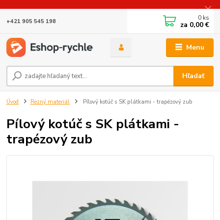
0
ks
+421 905 545 198
za
0,00 €
Menu
Hľadať
Úvod
Rezný materiál
Pílový kotúč s SK plátkami - trapézový zub
Pílový kotúč s SK plátkami -
trapézový zub