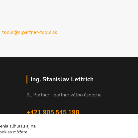
tools@slpartner-tools.sk
Ing. Stanislav Lettrich
SL Partner - partner vášho úspechu
+421 905 545 198
NONSTOP
enia súhlasu aj na
cookies môžete
info@slpartner-tools.sk