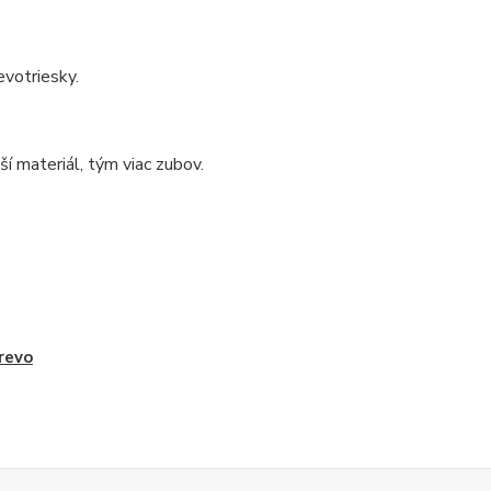
evotriesky.
í materiál, tým viac zubov.
revo