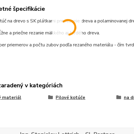
tné špecifikácie
túč na drevo s SK plátkami pre rezanie dreva a polaminovanej dr
žne a priečne rezanie mäkkého aj tvrdého dreva.
ber priemerov a počtu zubov podľa rezaného materiálu - čím tvrdš
zaradený v kategóriách
 materiál
Pilové kotúče
na d