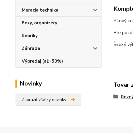
Komple
Meracia technika
Pílový ko
Boxy, organizéry
Pre pozdĺ
Rebríky
Široký vý
Záhrada
Výpredaj (až -50%)
Novinky
Tovar 
Rezný
Zobraziť všetky novinky