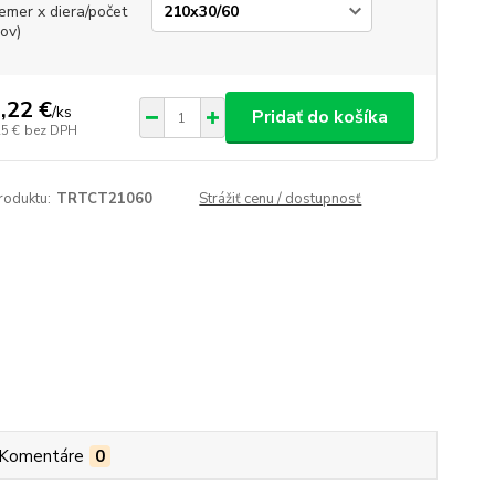
iemer x diera/počet
ov)
,22 €
/
ks
Pridať do košíka
25 €
bez DPH
roduktu:
TRTCT21060
Strážiť cenu / dostupnosť
Komentáre
0