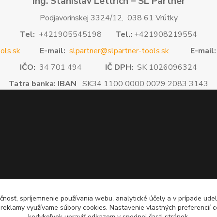
Ing. Stanislav Lettrich – SL Partner
Podjavorinskej 3324/12, 038 61 Vrútky
Tel:
+421905545198
Tel.:
+421908219554
ols.sk
E-mail:
slpartner@slpartner-tools.sk
E-mail:
IČO:
34 701 494
IČ DPH:
SK 1026096324
Tatra banka: IBAN
SK34 1100 0000 0029 2083 3143
čnosť, spríjemnenie používania webu, analytické účely a v prípade udel
a reklamy využívame súbory cookies. Nastavenie vlastných preferencií 
kedykoľvek upraviť odkazom v spodnej časti stránok.