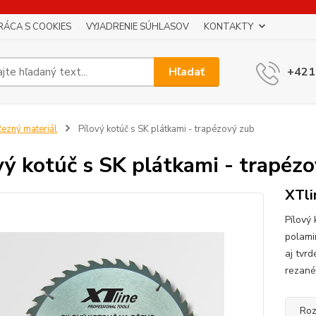
RÁCA S COOKIES
VYJADRENIE SÚHLASOV
KONTAKTY
Hľadať
+421
ezný materiál
Pílový kotúč s SK plátkami - trapézový zub
vý kotúč s SK plátkami - trapéz
XTli
Pílový
polami
aj tvr
rezané
Roz