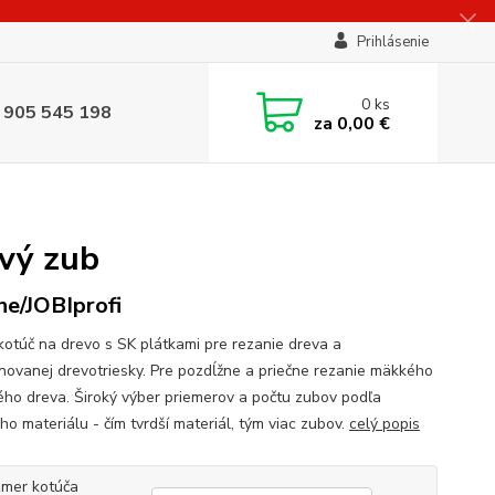
Prihlásenie
0
ks
 905 545 198
za
0,00 €
ový zub
ne/JOBIprofi
 kotúč na drevo s SK plátkami pre rezanie dreva a
novanej drevotriesky. Pre pozdĺžne a priečne rezanie mäkkého
dého dreva. Široký výber priemerov a počtu zubov podľa
ho materiálu - čím tvrdší materiál, tým viac zubov.
celý popis
mer kotúča