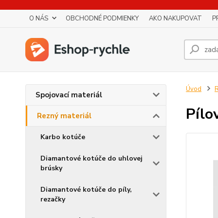
O NÁS
OBCHODNÉ PODMIENKY
AKO NAKUPOVAT
P
Úvod
R
Spojovací materiál
Pílo
Rezný materiál
Karbo kotúče
Diamantové kotúče do uhlovej
brúsky
Diamantové kotúče do píly,
rezačky