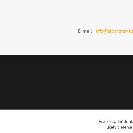
E-mail:
info@slpartner-to
Pre základnú funk
účely cieleni