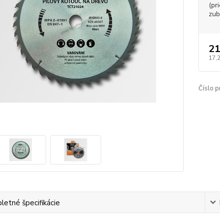
(pr
zub
21
17,
Číslo p
etné špecifikácie