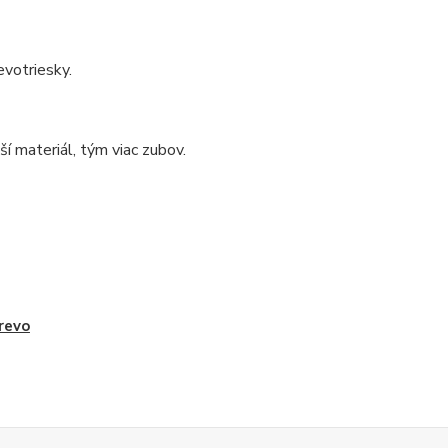
evotriesky.
í materiál, tým viac zubov.
revo