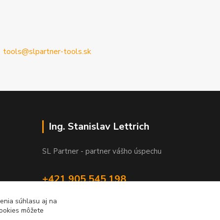
tools@slpartner-tools.sk
Ing. Stanislav Lettrich
SL Partner - partner vášho úspechu
+421 905 545 198
NONSTOP
enia súhlasu aj na
cookies môžete
info@slpartner-tools.sk