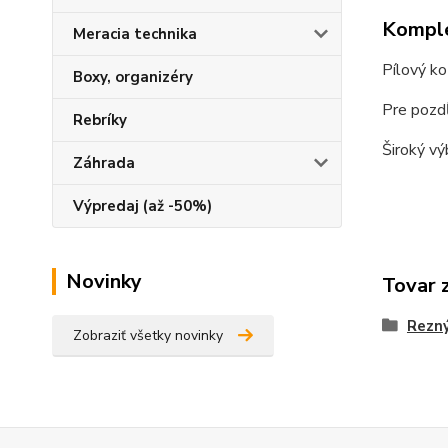
Komple
Meracia technika
Pílový ko
Boxy, organizéry
Pre pozdĺ
Rebríky
Široký vý
Záhrada
Výpredaj (až -50%)
Novinky
Tovar 
Rezný
Zobraziť všetky novinky