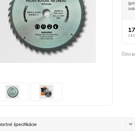
(pr
zub
17
14,
Číslo p
etné špecifikácie