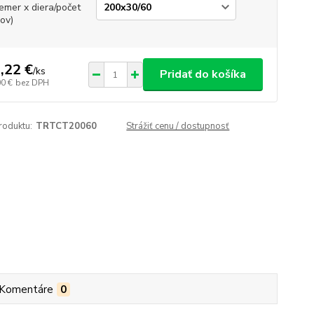
iemer x diera/počet
ov)
,22 €
/
ks
Pridať do košíka
00 €
bez DPH
roduktu:
TRTCT20060
Strážiť cenu / dostupnosť
Komentáre
0