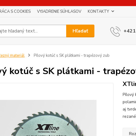
RÁCA S COOKIES
VYJADRENIE SÚHLASOV
KONTAKTY
Hľadať
+421
ezný materiál
Pílový kotúč s SK plátkami - trapézový zub
vý kotúč s SK plátkami - trapéz
XTli
Pílový
polami
aj tvr
rezané
Roz