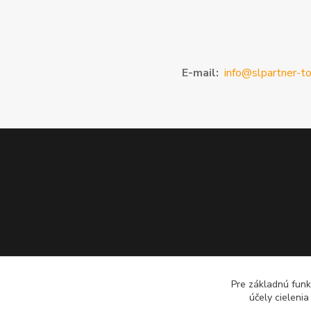
E-mail:
info@slpartner-to
Pre základnú funk
účely cieleni