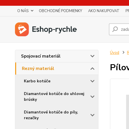
O NÁS
OBCHODNÉ PODMIENKY
AKO NAKUPOVAT
P
Úvod
R
Spojovací materiál
Pílo
Rezný materiál
Karbo kotúče
Diamantové kotúče do uhlovej
brúsky
Diamantové kotúče do píly,
rezačky