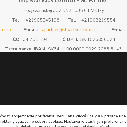
Ing. Stanislav Lettrich – SL Partner
Podjavorinskej 3324/12, 038 61 Vrútky
Tel:
+421905545198
Tel.:
+421908219554
ols.sk
E-mail:
slpartner@slpartner-tools.sk
E-mail:
IČO:
34 701 494
IČ DPH:
SK 1026096324
Tatra banka: IBAN
SK34 1100 0000 0029 2083 3143
čnosť, spríjemnenie používania webu, analytické účely a v prípade udel
a reklamy využívame súbory cookies. Nastavenie vlastných preferencií 
kedykoľvek upraviť odkazom v spodnej časti stránok.