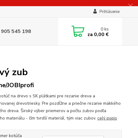
Prihlásenie
0
ks
 905 545 198
za
0,00 €
ový zub
ne/JOBIprofi
 kotúč na drevo s SK plátkami pre rezanie dreva a
novanej drevotriesky. Pre pozdĺžne a priečne rezanie mäkkého
dého dreva. Široký výber priemerov a počtu zubov podľa
ho materiálu - čím tvrdší materiál, tým viac zubov.
celý popis
mer kotúča