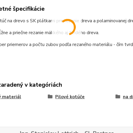
tné špecifikácie
túč na drevo s SK plátkami pre rezanie dreva a polaminovanej dr
žne a priečne rezanie mäkkého aj tvrdého dreva.
ber priemerov a počtu zubov podľa rezaného materiálu - čím tvrdš
zaradený v kategóriách
 materiál
Pilové kotúče
na d