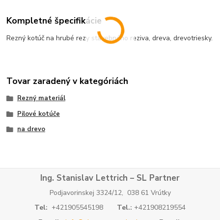
Kompletné špecifikácie
Rezný kotúč na hrubé rezy stavebného reziva, dreva, drevotriesky.
Tovar zaradený v kategóriách
Rezný materiál
Pilové kotúče
na drevo
Ing. Stanislav Lettrich – SL Partner
Podjavorinskej 3324/12, 038 61 Vrútky
Tel:
+421905545198
Tel.:
+421908219554