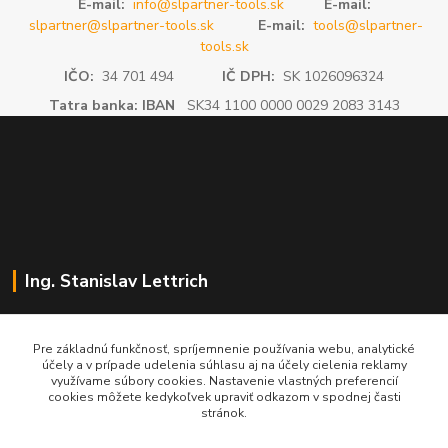
E-mail:
info@slpartner-tools.sk
E-mail:
slpartner@slpartner-tools.sk
E-mail:
tools@slpartner-
tools.sk
IČO:
34 701 494
IČ DPH:
SK 1026096324
Tatra banka: IBAN
SK34 1100 0000 0029 2083 3143
Ing. Stanislav Lettrich
SL Partner - partner vášho úspechu
Pre základnú funkčnosť, spríjemnenie používania webu, analytické
účely a v prípade udelenia súhlasu aj na účely cielenia reklamy
+421 905 545 198
využívame súbory cookies. Nastavenie vlastných preferencií
NONSTOP
cookies môžete kedykoľvek upraviť odkazom v spodnej časti
stránok.
info@slpartner-tools.sk