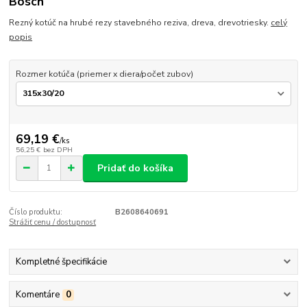
Bosch
Rezný kotúč na hrubé rezy stavebného reziva, dreva, drevotriesky.
celý
popis
Rozmer kotúča (priemer x diera/počet zubov)
69,19 €
/
ks
56,25 €
bez DPH
Pridať do košíka
Číslo produktu:
B2608640691
Strážiť cenu / dostupnosť
Kompletné špecifikácie
Komentáre
0