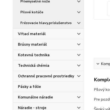
Priemyselné nože
Pilové kotúče
Frézovacie hlavy,príslušenstvo
Vŕtací materiál
Brúsny materiál
Kotevná technika
Kompl
Technická chémia
Ochranné pracovné prostriedky
Komple
Pásky a fólie
Pílový ko
Komunálne náradie
Pre pozdĺ
Náradie - stroje
Široký vý