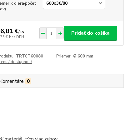
iemer x diera/počet
ov)
6,81 €
/
ks
Pridať do košíka
,75 €
bez DPH
roduktu:
TRTCT60080
Priemer:
Ø 600 mm
 cenu / dostupnosť
Komentáre
0
í materiál, tým viac zubov.