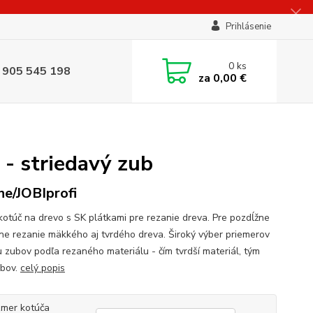
Prihlásenie
0
ks
 905 545 198
za
0,00 €
- striedavý zub
ne/JOBIprofi
 kotúč na drevo s SK plátkami pre rezanie dreva. Pre pozdĺžne
čne rezanie mäkkého aj tvrdého dreva. Široký výber priemerov
u zubov podľa rezaného materiálu - čím tvrdší materiál, tým
ubov.
celý popis
mer kotúča