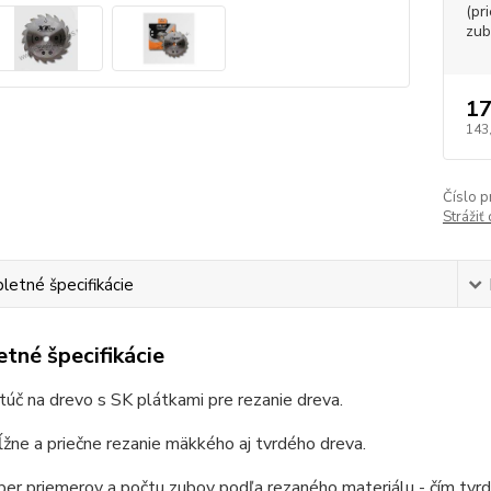
(pr
zub
17
143
Číslo p
Strážiť
etné špecifikácie
tné špecifikácie
túč na drevo s SK plátkami pre rezanie dreva.
žne a priečne rezanie mäkkého aj tvrdého dreva.
ber priemerov a počtu zubov podľa rezaného materiálu - čím tvrdš