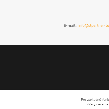
E-mail:
info@slpartner-to
Pre základnú funk
účely cieleni