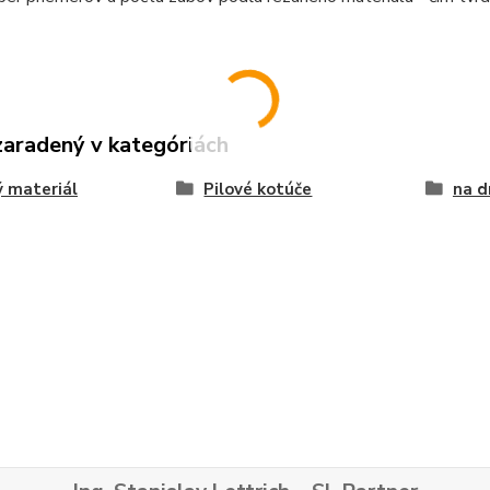
zaradený v kategóriách
 materiál
Pilové kotúče
na d