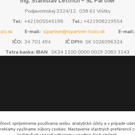
Ing. Stanislav Lettrich – SL Partner
Podjavorinskej 3324/12, 038 61 Vrútky
Tel:
+421905545198
Tel.:
+421908219554
ols.sk
E-mail:
slpartner@slpartner-tools.sk
E-mail:
IČO:
34 701 494
IČ DPH:
SK 1026096324
Tatra banka: IBAN
SK34 1100 0000 0029 2083 3143
čnosť, spríjemnenie používania webu, analytické účely a v prípade udel
a reklamy využívame súbory cookies. Nastavenie vlastných preferencií 
kedykoľvek upraviť odkazom v spodnej časti stránok.