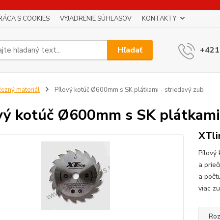
RÁCA S COOKIES
VYJADRENIE SÚHLASOV
KONTAKTY
Hľadať
+421
ezný materiál
Pílový kotúč Ø600mm s SK plátkami - striedavý zub
vý kotúč Ø600mm s SK plátkami 
XTli
Pílový
a prie
a počt
viac z
Roz