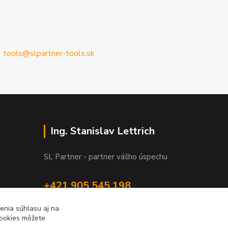
tools@slpartner-tools.sk
Ing. Stanislav Lettrich
SL Partner - partner vášho úspechu
+421 905 545 198
NONSTOP
enia súhlasu aj na
cookies môžete
info@slpartner-tools.sk