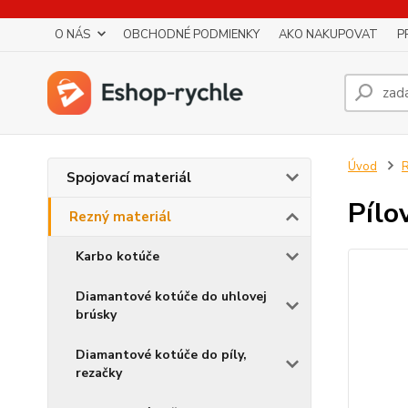
O NÁS
OBCHODNÉ PODMIENKY
AKO NAKUPOVAT
P
Úvod
R
Spojovací materiál
Pílo
Rezný materiál
Karbo kotúče
Diamantové kotúče do uhlovej
brúsky
Diamantové kotúče do píly,
rezačky