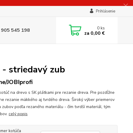
Prihlásenie
0
ks
 905 545 198
za
0,00 €
- striedavý zub
ne/JOBIprofi
 kotúč na drevo s SK plátkami pre rezanie dreva. Pre pozdĺžne
čne rezanie mäkkého aj tvrdého dreva. Široký výber priemerov
u zubov podľa rezaného materiálu - čím tvrdší materiál, tým
ubov.
celý popis
mer kotúča