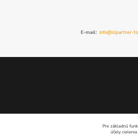
E-mail:
info@slpartner-to
Pre základnú funk
účely cieleni