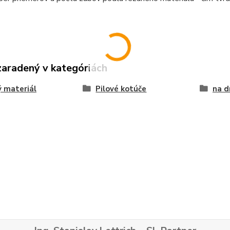
zaradený v kategóriách
 materiál
Pilové kotúče
na d