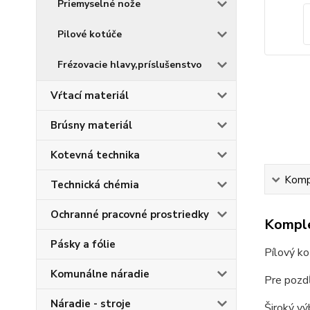
Priemyselné nože
Pilové kotúče
Frézovacie hlavy,príslušenstvo
Vŕtací materiál
Brúsny materiál
Kotevná technika
Kompl
Technická chémia
Ochranné pracovné prostriedky
Komple
Pásky a fólie
Pílový ko
Komunálne náradie
Pre pozdĺ
Náradie - stroje
Široký vý