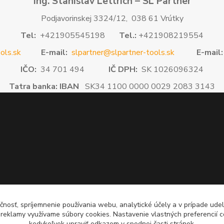
Ing. Stanislav Lettrich – SL Partner
Podjavorinskej 3324/12, 038 61 Vrútky
Tel:
+421905545198
Tel.:
+421908219554
ols.sk
E-mail:
slpartner@slpartner-tools.sk
E-mail:
IČO:
34 701 494
IČ DPH:
SK 1026096324
Tatra banka: IBAN
SK34 1100 0000 0029 2083 3143
čnosť, spríjemnenie používania webu, analytické účely a v prípade udel
a reklamy využívame súbory cookies. Nastavenie vlastných preferencií 
kedykoľvek upraviť odkazom v spodnej časti stránok.