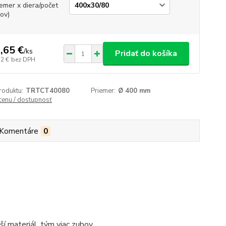
iemer x diera/počet
ov)
,65 €
/
ks
Pridať do košíka
12 €
bez DPH
roduktu:
TRTCT40080
Priemer:
Ø 400 mm
 cenu / dostupnosť
Komentáre
0
í materiál, tým viac zubov.