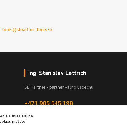
tools@slpartner-tools.sk
Ing. Stanislav Lettrich
SL Partner - partner vášho úspechu
+421 905 545 198
NONSTOP
enia súhlasu aj na
cookies môžete
info@slpartner-tools.sk