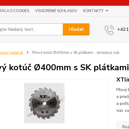
RÁCA S COOKIES
VYJADRENIE SÚHLASOV
KONTAKTY
Hľadať
+421
ezný materiál
Pílový kotúč Ø400mm s SK plátkami - striedavý zub
vý kotúč Ø400mm s SK plátkami 
XTli
Pílový
a prie
a počt
viac z
Roz