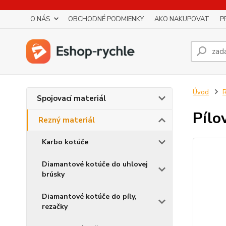
O NÁS
OBCHODNÉ PODMIENKY
AKO NAKUPOVAT
P
Úvod
R
Spojovací materiál
Pílo
Rezný materiál
Karbo kotúče
Diamantové kotúče do uhlovej
brúsky
Diamantové kotúče do píly,
rezačky