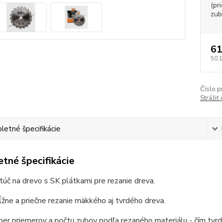
(pr
zub
61
50,
Číslo p
Strážiť
etné špecifikácie
tné špecifikácie
túč na drevo s SK plátkami pre rezanie dreva.
žne a priečne rezanie mäkkého aj tvrdého dreva.
ber priemerov a počtu zubov podľa rezaného materiálu - čím tvrdš