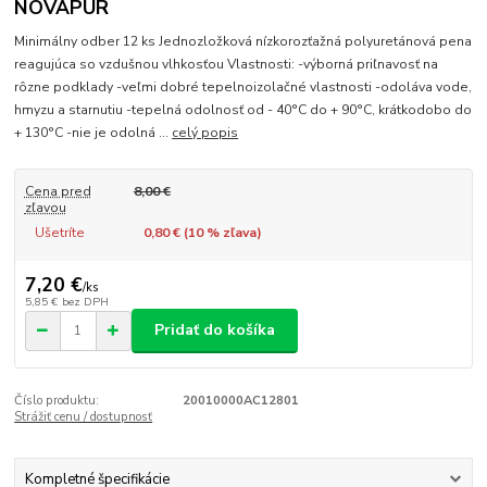
NOVAPUR
Minimálny odber 12 ks Jednozložková nízkorozťažná polyuretánová pena
reagujúca so vzdušnou vlhkosťou Vlastnosti: -výborná priľnavosť na
rôzne podklady -veľmi dobré tepelnoizolačné vlastnosti -odoláva vode,
hmyzu a starnutiu -tepelná odolnosť od - 40°C do + 90°C, krátkodobo do
+ 130°C -nie je odolná ...
celý popis
Cena pred
8,00 €
zľavou
Ušetríte
0,80 € (
10
% zľava)
7,20 €
/
ks
5,85 €
bez DPH
Pridať do košíka
Číslo produktu:
20010000AC12801
Strážiť cenu / dostupnosť
Kompletné špecifikácie