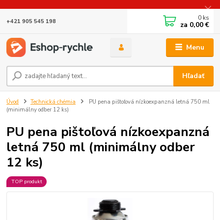
0
ks
+421 905 545 198
za
0,00 €
Menu
Hľadať
Úvod
Technická chémia
PU pena pištoľová nízkoexpanzná letná 750 ml
(minimálny odber 12 ks)
PU pena pištoľová nízkoexpanzná
letná 750 ml (minimálny odber
12 ks)
TOP produkt