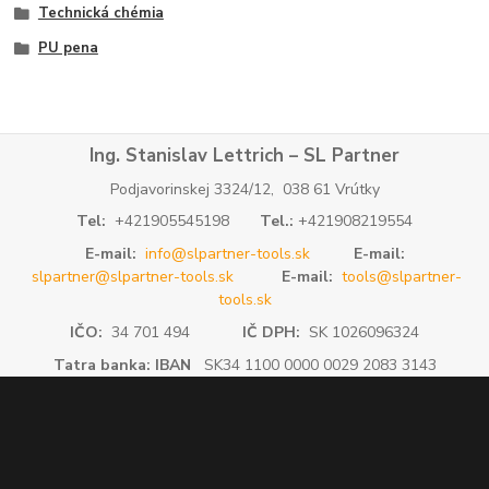
Technická chémia
PU pena
Ing. Stanislav Lettrich – SL Partner
Podjavorinskej 3324/12, 038 61 Vrútky
Tel:
+421905545198
Tel.:
+421908219554
E-mail:
info@slpartner-tools.sk
E-mail:
slpartner@slpartner-tools.sk
E-mail:
tools@slpartner-
tools.sk
IČO:
34 701 494
IČ DPH:
SK 1026096324
Tatra banka: IBAN
SK34 1100 0000 0029 2083 3143