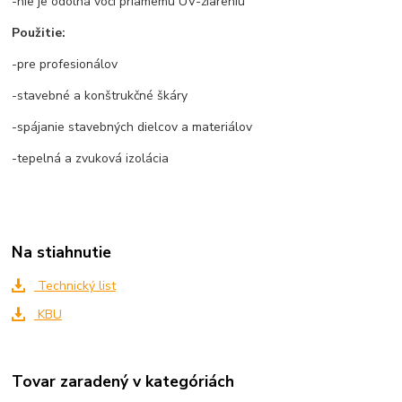
-nie je odolná voči priamemu UV-žiareniu
Použitie:
-pre profesionálov
-stavebné a konštrukčné škáry
-spájanie stavebných dielcov a materiálov
-tepelná a zvuková izolácia
Na stiahnutie
Technický list
KBU
Tovar zaradený v kategóriách