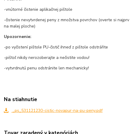
-vnútorné čistenie aplikačnej pištole
-čistenie nevytvrdenej peny z množstva povrchov (overte si najprv
na malej ploche)
Upozornenie:
-po vyčistení pištole PU-čistič ihneď z pištole odstráňte
-pištoľ nikdy nerozoberajte a nečistite vodou!
-vytvrdnutú penu odstránite len mechanicky!
Na stiahnutie
_ps_531121230-cistic-novapur-na-pu-peny.pdf
Tovar zaradený v kategóriách