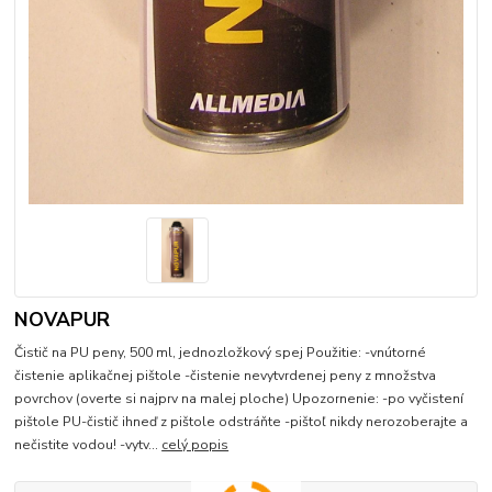
NOVAPUR
Čistič na PU peny, 500 ml, jednozložkový spej Použitie: -vnútorné
čistenie aplikačnej pištole -čistenie nevytvrdenej peny z množstva
povrchov (overte si najprv na malej ploche) Upozornenie: -po vyčistení
pištole PU-čistič ihneď z pištole odstráňte -pištoľ nikdy nerozoberajte a
nečistite vodou! -vytv...
celý popis