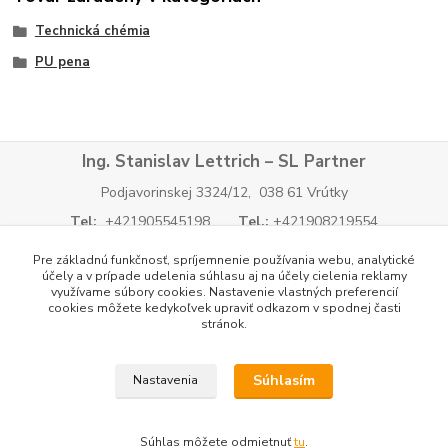
Technická chémia
PU pena
Ing. Stanislav Lettrich – SL Partner
Podjavorinskej 3324/12, 038 61 Vrútky
Tel:
+421905545198
Tel.:
+421908219554
E-mail:
info@slpartner-tools.sk
E-mail:
Pre základnú funkčnosť, spríjemnenie používania webu, analytické
slpartner@slpartner-tools.sk
E-mail:
tools@slpartner-
účely a v prípade udelenia súhlasu aj na účely cielenia reklamy
využívame súbory cookies. Nastavenie vlastných preferencií
tools.sk
cookies môžete kedykoľvek upraviť odkazom v spodnej časti
IČO:
34 701 494
IČ DPH:
SK 1026096324
stránok.
Tatra banka: IBAN
SK34 1100 0000 0029 2083 3143
Súhlasím
Nastavenia
Súhlas môžete odmietnuť
tu
.