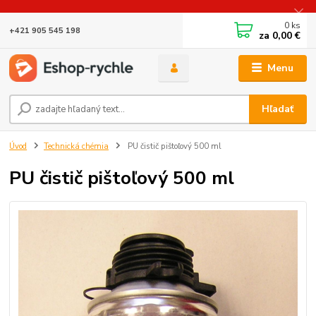
0
ks
+421 905 545 198
za
0,00 €
Menu
Hľadať
Úvod
Technická chémia
PU čistič pištoľový 500 ml
PU čistič pištoľový 500 ml